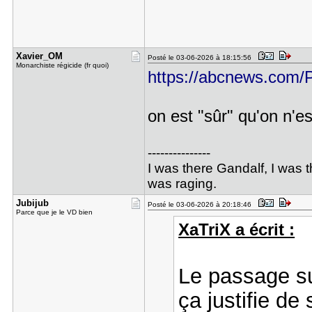
Xavier_OM
Posté le 03-06-2026 à 18:15:56
Monarchiste régicide (fr quoi)
https://abcnews.com/Po
on est "sûr" qu'on n'e
---------------
I was there Gandalf, I was
was raging.
Jubijub
Posté le 03-06-2026 à 20:18:46
Parce que je le VD bien
XaTriX a écrit :
Le passage sur
ça justifie d