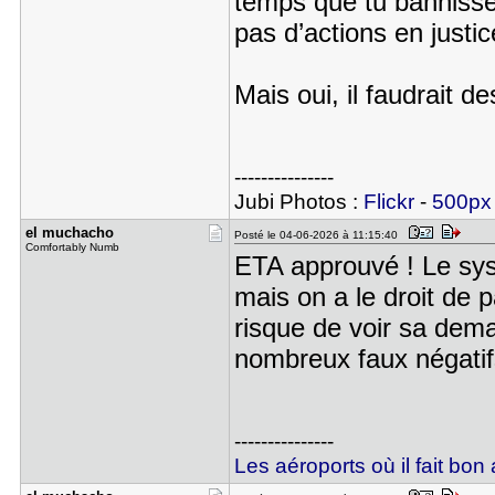
temps que tu bannisse
pas d’actions en justic
Mais oui, il faudrait d
---------------
Jubi Photos :
Flickr
-
500px
el muchach​o
Posté le 04-06-2026 à 11:15:40
Comfortably Numb
ETA approuvé ! Le sys
mais on a le droit de
risque de voir sa dema
nombreux faux négatif
---------------
Les aéroports où il fait bon 