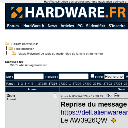
HardWare.fr utilise des cookies pour une navigation optimale et de
Forum
|
HardWare.fr
|
News
|
Articles
|
PC
|
S'identifier
|
S'inscrire
FORUM HardWare.fr
Programmation
[blabla@olympe] Le topic du modo, dieu de la fibre et du monde
Sujet(s) à lire :
-
Who's who@Programmation
Al
Mot :
Pseudo :
Filtrer
Page :
1
2
3
4
5
..
27228
27229
27230
..
27299
27300
27301
27302
27303
27
Auteur
Sujet :
Dion
Posté le 03-06-2026 à 17:30:49
Acceuil
Reprise du message 
https://dell.alienwarea
Le AW3926QW