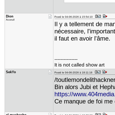
Dion
Posté le 04-06-2026 à 15:54:10
Acceuil
Il y a tellement de ma
nécessaire, l'important
il faut en avoir l'âme.
---------------
It is not called show art
SekYo
Posté le 04-06-2026 à 18:11:16
/toutlemondelithackn
Bin alors Jubi et Heph
https://www.404media.c
Ce manque de foi me
el muchach​o