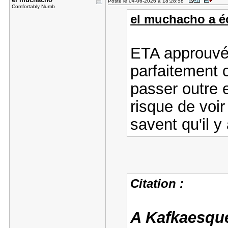
Posté le 04-06-2026 à 18:28:58
Comfortably Numb
el muchacho a éc
ETA approuvé 
parfaitement 
passer outre 
risque de voi
savent qu'il 
Citation :
A Kafkaesque