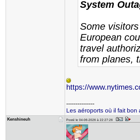
System Outa
Some visitors
European coun
travel author
from planes, t
https://www.nytimes.co
---------------
Les aéroports où il fait bon 
Kenshineuh
Posté le 04-06-2026 à 22:27:26