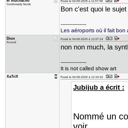
el muchach​o
Posté le 04-06-2026 à 11:57:59
Comfortably Numb
Bon c'est quoi le suje
---------------
Les aéroports où il fait bon 
Dion
Posté le 04-06-2026 à 12:07:24
Acceuil
non non much, la synth
---------------
It is not called show art
XaTriX
Posté le 04-06-2026 à 12:16:32
Jubijub a écrit :
Nommé un com
voir.