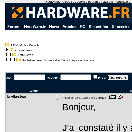
HardWare.fr utilise des cookies pour une navigation optimale et de
Forum
|
HardWare.fr
|
News
|
Articles
|
PC
|
S'identifier
|
S'inscrire
FORUM HardWare.fr
Programmation
HTML/CSS
Problème avec l'auto-resize d'une image dans opera
Mot :
Pseudo :
Filtrer
Auteur
S
lordkraken
Posté le 08-02-2008 à 09:56:34
Bonjour,
J'ai constaté il 