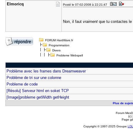
Elmoricq
Posté le 07-02-2008 à 22:21:47
Non, il faut
vraiment
que tu contactes le 
FORUM HardWare.fr
Programmation
Divers
Probleme Webspell
Problème avec les frames dans Dreamweaver
Problème de tri sur une colonne
Probleme de code
[Résolu] Serveur html en soket TCP
[Image]probleme getWidth getHeight
Plus de sujet
Forum MesDi
(c)
Page gé
Copyright © 1997-2025 Groupe
LD