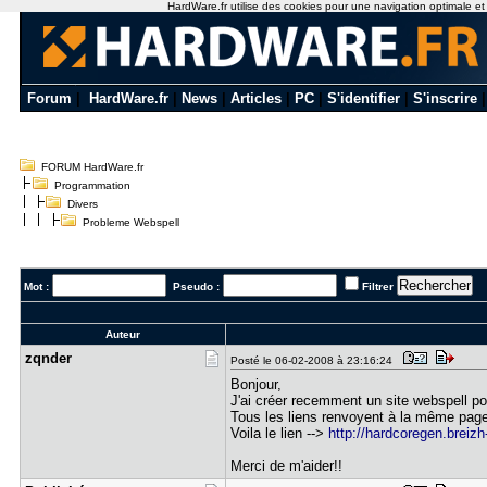
HardWare.fr utilise des cookies pour une navigation optimale et de
Forum
|
HardWare.fr
|
News
|
Articles
|
PC
|
S'identifier
|
S'inscrire
FORUM HardWare.fr
Programmation
Divers
Probleme Webspell
Mot :
Pseudo :
Filtrer
Auteur
zqnder
Posté le 06-02-2008 à 23:16:24
Bonjour,
J'ai créer recemment un site webspell p
Tous les liens renvoyent à la même page
Voila le lien -->
http://hardcoregen.breizh
Merci de m'aider!!