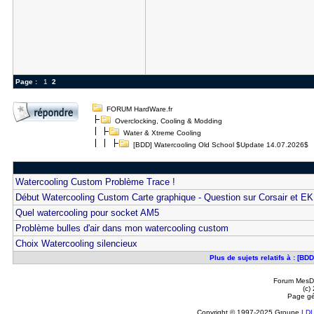
Page :
1
2
FORUM HardWare.fr
Overclocking, Cooling & Modding
Water & Xtreme Cooling
[BDD] Watercooling Old School $Update 14.07.2026$
Watercooling Custom Problème Trace !
Début Watercooling Custom Carte graphique - Question sur Corsair et EK
Quel watercooling pour socket AM5
Problème bulles d'air dans mon watercooling custom
Choix Watercooling silencieux
Plus de sujets relatifs à : [B
Forum MesDi
(c)
Page gé
Copyright © 1997-2025 Groupe
LD