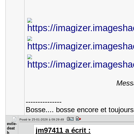
Messa
---------------
Bosse.... bosse encore et toujours p
Posté le 25-01-2026 à 09:29:49
evile-
deat​
jm97411 a écrit :
h