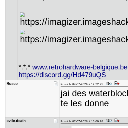
---------------
*.*.*
www.retrohardware-belgique.be
https://discord.gg/Hd479uQS
Rusco
Posté le 04-07-2026 à 12:22:25
jai des waterbloc
te les donne
evile-deat​h
Posté le 07-07-2026 à 10:09:28