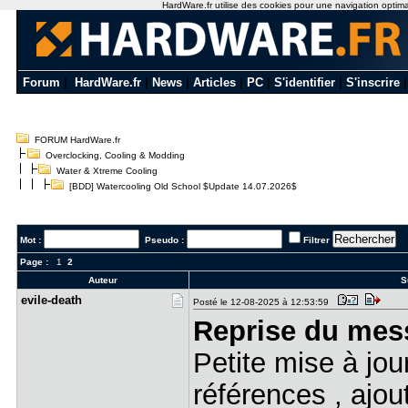
HardWare.fr utilise des cookies pour une navigation optimale
Forum
|
HardWare.fr
|
News
|
Articles
|
PC
|
S'identifier
|
S'inscrire
FORUM HardWare.fr
Overclocking, Cooling & Modding
Water & Xtreme Cooling
[BDD] Watercooling Old School $Update 14.07.2026$
Mot :
Pseudo :
Filtrer
Page :
1
2
Auteur
Su
evile-deat​h
Posté le 12-08-2025 à 12:53:59
Reprise du mes
Petite mise à jou
références , ajou