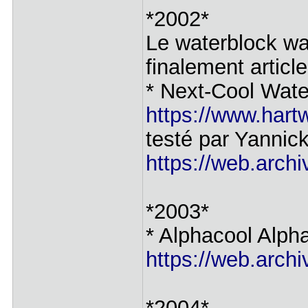
*2002*
Le waterblock wa
finalement articl
* Next-Cool Wat
https://www.hartw
testé par Yannic
https://web.archi
*2003*
* Alphacool Alph
https://web.archi
*2004*