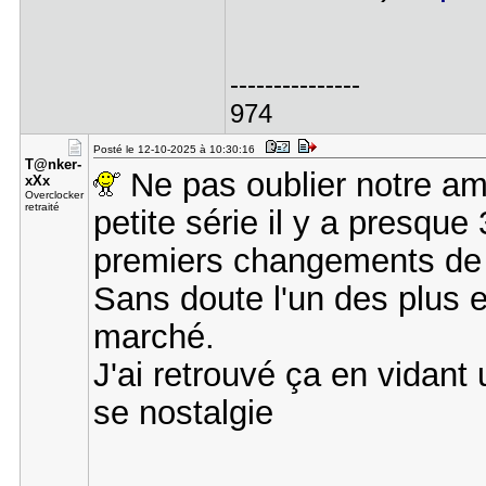
---------------
974
Posté le 12-10-2025 à 10:30:16
T@nker-
Ne pas oublier notre ami
xXx
Overclocker
retraité
petite série il y a presque
premiers changements de 
Sans doute l'un des plus e
marché.
J'ai retrouvé ça en vidan
se nostalgie