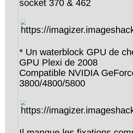
socket 370 & 462
* Un waterblock GPU de che
GPU Plexi de 2008
Compatible NVIDIA GeForc
3800/4800/5800
Il manque les fixations com