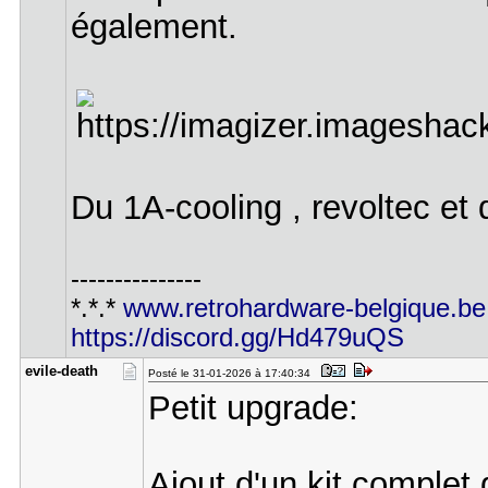
également.
Du 1A-cooling , revoltec e
---------------
*.*.*
www.retrohardware-belgique.be
https://discord.gg/Hd479uQS
evile-deat​h
Posté le 31-01-2026 à 17:40:34
Petit upgrade:
Ajout d'un kit complet