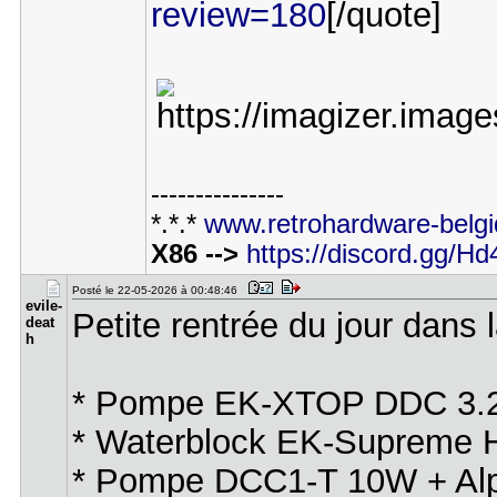
review=180
[/quote]
---------------
*.*.*
www.retrohardware-belgi
X86 -->
https://discord.gg/
Posté le 22-05-2026 à 00:48:46
evile-
Petite rentrée du jour dans l
deat​
h
* Pompe EK-XTOP DDC 3.2 
* Waterblock EK-Supreme H
* Pompe DCC1-T 10W + Alph