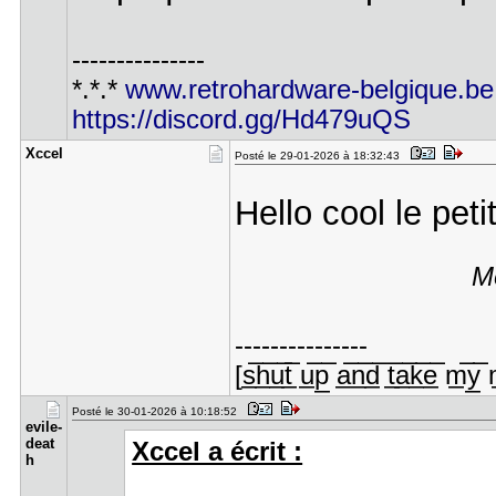
---------------
*.*.*
www.retrohardware-belgique.be
https://discord.gg/Hd479uQS
Xccel
Posté le 29-01-2026 à 18:32:43
Hello cool le pet
Me
---------------
[s̲̅h̲̅u̲̅t̲̅ u̲̅p̲̅ a̲̅n̲̅d̲̅ t̲̅a̲̅k̲̅e̲̅ m̲̅y̲̅ 
Posté le 30-01-2026 à 10:18:52
evile-
deat​
Xccel a écrit :
h