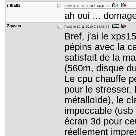
riffraff2
Posté le 19-11-2010 à 14:31:23
ah oui ... domage 
Zguvus
Posté le 19-11-2010 à 14:43:04
Bref, j'ai le xps
pépins avec la ca
satisfait de la m
(560m, disque dur
Le cpu chauffe p
pour le stresser.
métalloïde), le c
impeccable (usb 
écran 3d pour ce
réellement impres