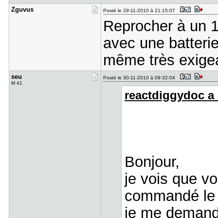
Zguvus
Posté le 29-11-2010 à 21:15:07
Reprocher à un 1
avec une batterie
même très exige
seu
Posté le 30-11-2010 à 09:32:04
M 41
reactdiggydoc a é
Bonjour,
je vois que vo
commandé le 
je me demand