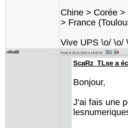
Chine > Corée >
> France (Toulous
Vive UPS \o/ \o/ 
riffraff2
Posté le 29-11-2010 à 18:03:52
ScaRz_TLse a écr
Bonjour,
J'ai fais une p
lesnumeriques