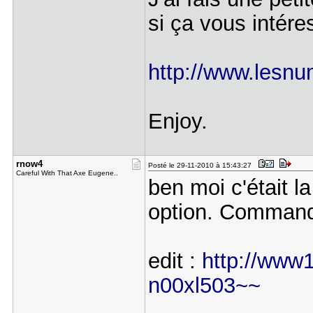
si ça vous intér
http://www.lesnu
Enjoy.
rnow4
Posté le 29-11-2010 à 15:43:27
Careful With That Axe Eugene..
ben moi c'était la
option. Commandé
edit :
http://www1.
n00xl503~~