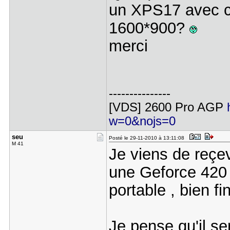
un XPS17 avec co
1600*900?
merci
---------------
[VDS] 2600 Pro AGP
w=0&nojs=0
seu
Posté le 29-11-2010 à 13:11:08
M 41
Je viens de reçe
une Geforce 420 
portable , bien fi
Je pense qu'il s