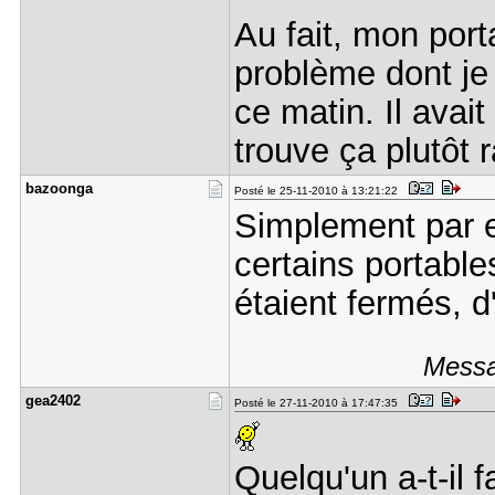
Au fait, mon port
problème dont je 
ce matin. Il avait
trouve ça plutôt 
bazoonga
Posté le 25-11-2010 à 13:21:22
Simplement par e
certains portables
étaient fermés, 
Messa
gea2402
Posté le 27-11-2010 à 17:47:35
Quelqu'un a-t-il 