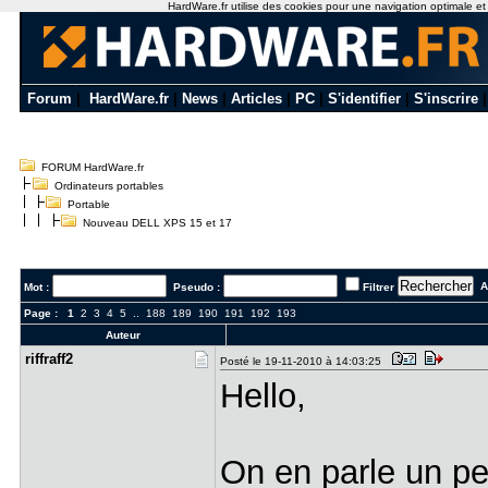
HardWare.fr utilise des cookies pour une navigation optimale et de
Forum
|
HardWare.fr
|
News
|
Articles
|
PC
|
S'identifier
|
S'inscrire
FORUM HardWare.fr
Ordinateurs portables
Portable
Nouveau DELL XPS 15 et 17
Al
Mot :
Pseudo :
Filtrer
Page :
1
2
3
4
5
..
188
189
190
191
192
193
Auteur
riffraff2
Posté le 19-11-2010 à 14:03:25
Hello,
On en parle un pe