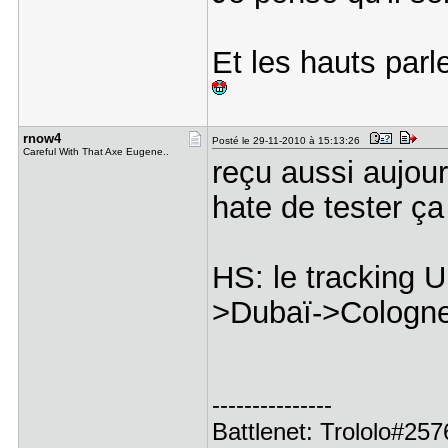
Et les hauts par
rnow4
Posté le 29-11-2010 à 15:13:26
Careful With That Axe Eugene..
reçu aussi aujou
hate de tester ça 
HS: le tracking U
>Dubaï->Cologne
---------------
Battlenet: Trololo#2