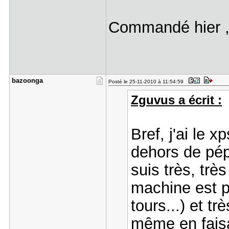
Commandé hier , 
bazoonga
Posté le 25-11-2010 à 11:54:59
Zguvus a écrit :
Bref, j'ai le 
dehors de pép
suis très, trè
machine est p
tours...) et t
même en faisa