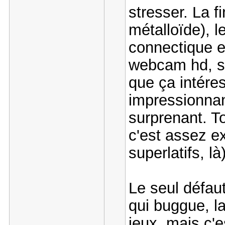
stresser. La f
métalloïde), l
connectique e
webcam hd, so
que ça intére
impressionnan
surprenant. T
c'est assez ex
superlatifs, là)
Le seul défaut
qui buggue, la
jeux, mais c'