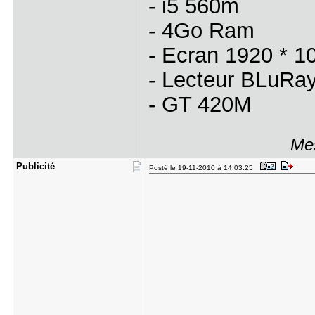
- i5 560m
- 4Go Ram
- Ecran 1920 * 1
- Lecteur BLuRa
- GT 420M
Mes
Publicité
Posté le 19-11-2010 à 14:03:25