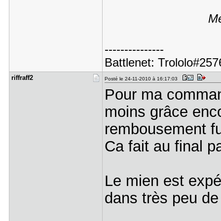
Me
---------------
Battlenet: Trololo#2
riffraff2
Posté le 24-11-2010 à 16:17:03
Pour ma commande
moins grâce encor
rembousement fut
Ca fait au final 
Le mien est expé
dans très peu de