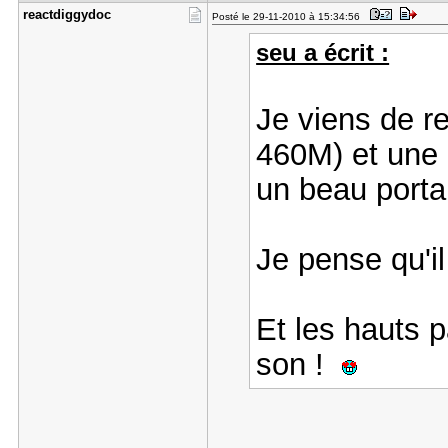
reactdiggy​doc
Posté le 29-11-2010 à 15:34:56
seu a écrit :
Je viens de r
460M) et une 
un beau portab
Je pense qu'i
Et les hauts 
son !