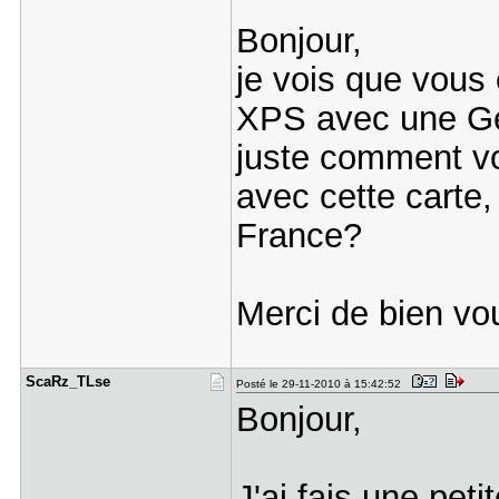
Bonjour,
je vois que vous
XPS avec une Ge
juste comment v
avec cette carte,
France?
Merci de bien voul
ScaRz_TLse
Posté le 29-11-2010 à 15:42:52
Bonjour,
J'ai fais une pet