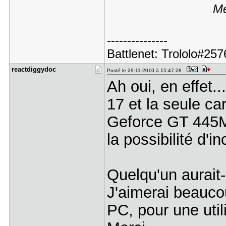
Me
---------------
Battlenet: Trololo#2
reactdiggy​doc
Posté le 29-11-2010 à 15:47:28
Ah oui, en effet..
17 et la seule car
Geforce GT 445M
la possibilité d'
Quelqu'un aurait-
J'aimerai beauco
PC, pour une uti