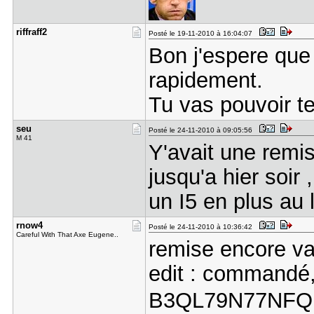
riffraff2
Posté le 19-11-2010 à 16:04:07
Bon j'espere que
rapidement.
Tu vas pouvoir 
seu
Posté le 24-11-2010 à 09:05:56
M 41
Y'avait une remi
jusqu'a hier soi
un I5 en plus au 
rnow4
Posté le 24-11-2010 à 10:36:42
Careful With That Axe Eugene..
remise encore va
edit : commandé,
B3QL79N77NF