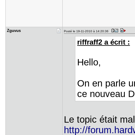
Zguvus
Posté le 19-11-2010 à 14:20:36
riffraff2 a écrit :
Hello,
On en parle u
ce nouveau DE
Le topic était ma
http://forum.hard