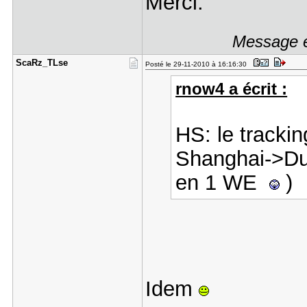
Merci.
Message é
ScaRz_TLse
Posté le 29-11-2010 à 16:16:30
rnow4 a écrit :
HS: le trackin
Shanghai->Du
en 1 WE
)
Idem