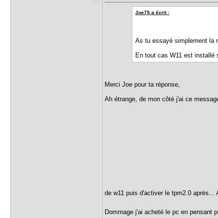
Joe75 a écrit :
As tu essayé simplement la mi
En tout cas W11 est installé 
Merci Joe pour ta réponse,
Ah étrange, de mon côté j'ai ce message d
de w11 puis d'activer le tpm2.0 après...
Dommage j'ai acheté le pc en pensant po