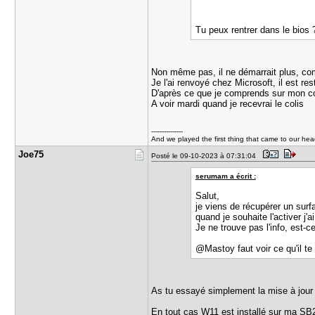
Tu peux rentrer dans le bios 
Non même pas, il ne démarrait plus, com
Je l'ai renvoyé chez Microsoft, il est rest
D'après ce que je comprends sur mon com
A voir mardi quand je recevrai le colis
---------------
And we played the first thing that came to our he
Joe75
Posté le 09-10-2023 à 07:31:04
serumam a écrit :
Salut,
je viens de récupérer un surf
quand je souhaite l'activer j'a
Je ne trouve pas l'info, est-
@Mastoy faut voir ce qu'il t
As tu essayé simplement la mise à jour 
En tout cas W11 est installé sur ma SB2 