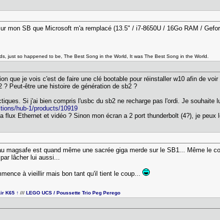
j sur mon SB que Microsoft m'a remplacé (13.5" / i7-8650U / 16Go RAM / Gefo
ads, just so happened to be, The Best Song in the World, It was The Best Song in the World.
lution que je vois c'est de faire une clé bootable pour réinstaller w10 afin de v
b2 ? Peut-être une histoire de génération de sb2 ?
tiques. Si j'ai bien compris l'usbc du sb2 ne recharge pas l'ordi. Je souhait
ections/hub-1/products/10919
a flux Ethernet et vidéo ? Sinon mon écran a 2 port thunderbolt (4?), je peux
t au magsafe est quand même une sacrée giga merde sur le SB1... Même le c
par lâcher lui aussi...
mmence à vieillir mais bon tant qu'il tient le coup...
ir K65 ↑
///
LEGO UCS / Poussette Trio Peg Perego