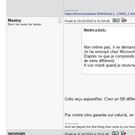
---------------
https://forum.hardware.fr/hfr/Achat [...] 0843_1.ht
Mastoy
Posté le 10-10-2023 à 21:04:48
Don't be sorry, be better
Mastoy a écrit :
Non même pas, il ne démarrait
Je l'ai renvoyé chez Microsoft,
D'après ce que je comprends 
de série différent)
A voir mardi quand je recevrai
Colis reçu aujourd'hui. C'est un SB dif
Par contre zéro garantie sur celui-là, on
---------------
And we played the first thing that came to our he
serumam
Posté le 11-10-2023 à 19:11:40