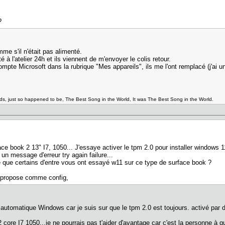
?
me s'il n'était pas alimenté.
é à l'atelier 24h et ils viennent de m'envoyer le colis retour.
pte Microsoft dans la rubrique "Mes appareils", ils me l'ont remplacé (j'ai u
ads, just so happened to be, The Best Song in the World, It was The Best Song in the World.
ace book 2 13" I7, 1050... J'essaye activer le tpm 2.0 pour installer windows
i un message d'erreur try again failure...
ce que certains d'entre vous ont essayé w11 sur ce type de surface book ?
e propose comme config,
automatique Windows car je suis sur que le tpm 2.0 est toujours. activé par d
core I7 1050...je ne pourrais pas t'aider d'avantage car c'est la personne à qu