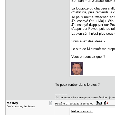
Bon bah mon Surface Book 2
La loupiotte du chargeur s'al
d'habitude, puis j'entends la c
Je peux même rattacher l'écra
J'ai essayé Ctrl + Maj + Win 
J'ai essayé d'appuyer sur Pow
d'appui sur Power, puis se ra
Et bien sûr il n'est plus sous
Vous avez des idées ?
Le site de Microsoft me propo
Vous en pensez quoi ?
Tu peux rentrer dans le bios ?
---------------
J'ai un totem d'immunité pour la modération : je su
Mastoy
Posté le 07-10-2023 à 18:55:02
Don't be sorry, be better
Maldoror a écrit :