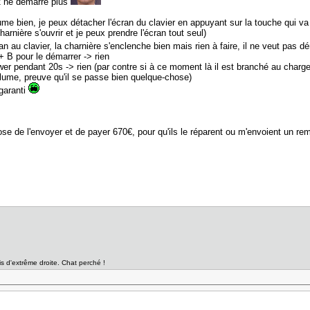
 ne démarre plus
lume bien, je peux détacher l'écran du clavier en appuyant sur la touche qui v
harnière s'ouvrir et je peux prendre l'écran tout seul)
n au clavier, la charnière s'enclenche bien mais rien à faire, il ne veut pas d
+ B pour le démarrer -> rien
er pendant 20s -> rien (par contre si à ce moment là il est branché au chargeu
llume, preuve qu'il se passe bien quelque-chose)
 garanti
se de l'envoyer et de payer 670€, pour qu'ils le réparent ou m'envoient un r
is d'extrême droite. Chat perché !