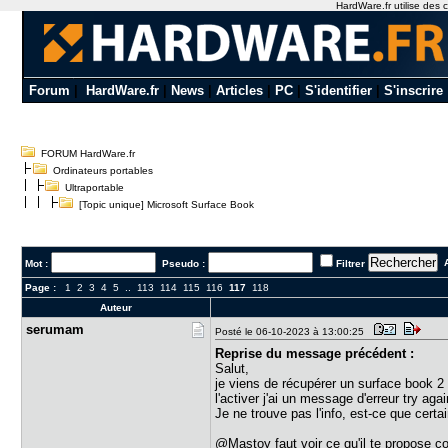
HardWare.fr utilise des c
Forum
|
HardWare.fr
|
News
|
Articles
|
PC
|
S'identifier
|
S'inscrire
FORUM HardWare.fr
Ordinateurs portables
Ultraportable
[Topic unique] Microsoft Surface Book
A
Mot :
Pseudo :
Filtrer
Page :
1
2
3
4
5
..
113
114
115
116
117
118
Auteur
serumam
Posté le 06-10-2023 à 13:00:25
Reprise du message précédent :
Salut,
je viens de récupérer un surface book 2
l'activer j'ai un message d'erreur try again
Je ne trouve pas l'info, est-ce que cert
@Mastoy faut voir ce qu'il te propose 