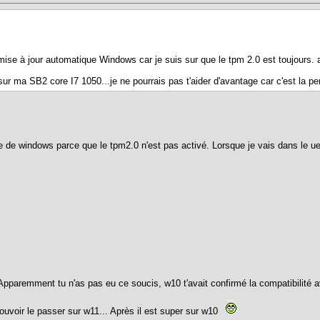
se à jour automatique Windows car je suis sur que le tpm 2.0 est toujours. a
sur ma SB2 core I7 1050...je ne pourrais pas t'aider d'avantage car c'est la pe
e windows parce que le tpm2.0 n'est pas activé. Lorsque je vais dans le uefi/bio
 Apparemment tu n'as pas eu ce soucis, w10 t'avait confirmé la compatibilité 
uvoir le passer sur w11... Après il est super sur w10