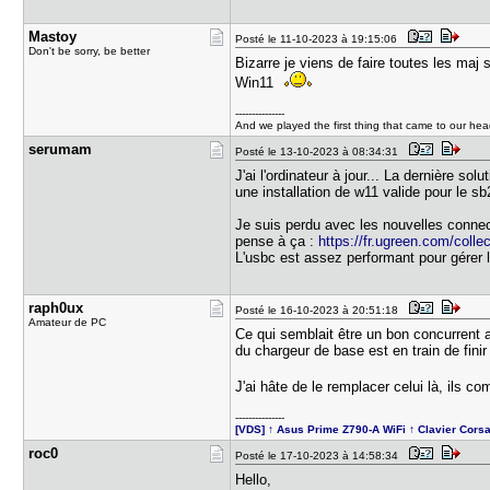
Mastoy
Posté le 11-10-2023 à 19:15:06
Don't be sorry, be better
Bizarre je viens de faire toutes les ma
Win11
---------------
And we played the first thing that came to our he
serumam
Posté le 13-10-2023 à 08:34:31
J'ai l'ordinateur à jour... La dernière so
une installation de w11 valide pour le s
Je suis perdu avec les nouvelles connec
pense à ça :
https://fr.ugreen.com/coll
L'usbc est assez performant pour gérer l
raph0ux
Posté le 16-10-2023 à 20:51:18
Amateur de PC
Ce qui semblait être un bon concurren
du chargeur de base est en train de finir 
J'ai hâte de le remplacer celui là, ils co
---------------
[VDS] ↑ Asus Prime Z790-A WiFi ↑ Clavier Corsa
roc0
Posté le 17-10-2023 à 14:58:34
Hello,