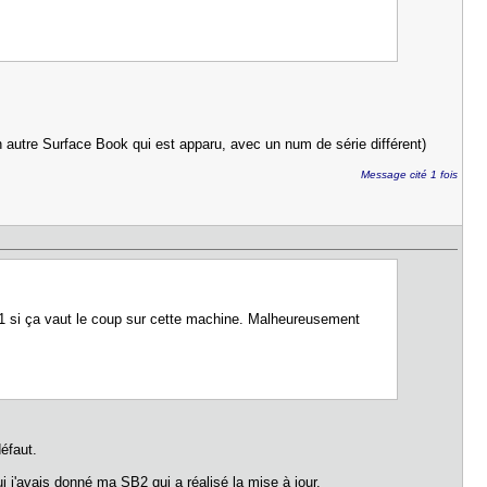
n autre Surface Book qui est apparu, avec un num de série différent)
Message cité 1 fois
 11 si ça vaut le coup sur cette machine. Malheureusement
éfaut.
i j'avais donné ma SB2 qui a réalisé la mise à jour.