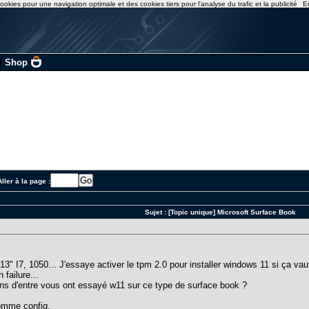
ookies pour une navigation optimale et des cookies tiers pour l'analyse du trafic et la publicité
E
|
Shop
ller à la page :
Sujet :
[Topic unique] Microsoft Surface Book
 13" I7, 1050... J'essaye activer le tpm 2.0 pour installer windows 11 si ça 
 failure...
ains d'entre vous ont essayé w11 sur ce type de surface book ?
comme config,