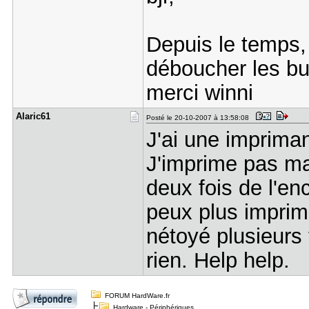
Depuis le temps, 
déboucher les bu
merci winni
Alaric61
Posté le 20-10-2007 à 13:58:08
J'ai une imprima
J'imprime pas mal
deux fois de l'e
peux plus imprime
nétoyé plusieurs 
rien. Help help.
FORUM HardWare.fr
Hardware - Périphériques