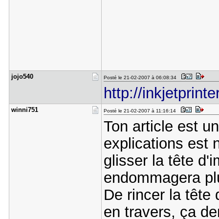
jojo540
Posté le 21-02-2007 à 06:08:34
http://inkjetprint
winni751
Posté le 21-02-2007 à 11:16:14
Ton article est u
explications est
glisser la tête d
endommagera plu
De rincer la tête
en travers, ça d