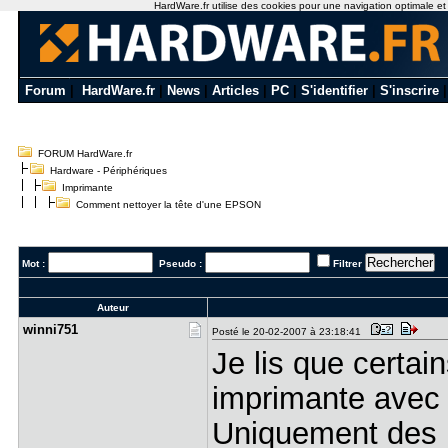
HardWare.fr utilise des cookies pour une navigation optimale et de
Forum
|
HardWare.fr
|
News
|
Articles
|
PC
|
S'identifier
|
S'inscrire
FORUM HardWare.fr
Hardware - Périphériques
Imprimante
Comment nettoyer la tête d'une EPSON
Mot :
Pseudo :
Filtrer
Auteur
winni751
Posté le 20-02-2007 à 23:18:41
Je lis que certai
imprimante avec u
Uniquement des p