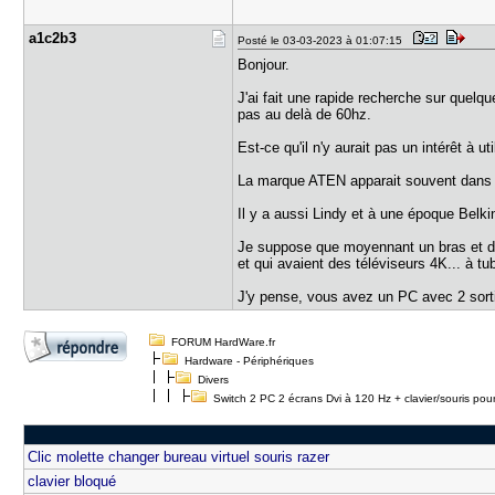
a1c2b3
Posté le 03-03-2023 à 01:07:15
Bonjour.
J'ai fait une rapide recherche sur quel
pas au delà de 60hz.
Est-ce qu'il n'y aurait pas un intérêt 
La marque ATEN apparait souvent dans la
Il y a aussi Lindy et à une époque Belki
Je suppose que moyennant un bras et dem
et qui avaient des téléviseurs 4K... à tu
J'y pense, vous avez un PC avec 2 sort
FORUM HardWare.fr
Hardware - Périphériques
Divers
Switch 2 PC 2 écrans Dvi à 120 Hz + clavier/souris pou
Clic molette changer bureau virtuel souris razer
clavier bloqué