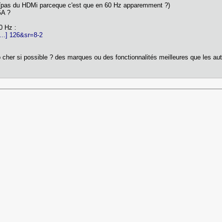
? (pas du HDMi parceque c'est que en 60 Hz apparemment ?)
GA ?
0 Hz :
...] 126&sr=8-2
p cher si possible ? des marques ou des fonctionnalités meilleures que les au