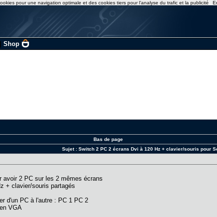
ookies pour une navigation optimale et des cookies tiers pour l'analyse du trafic et la publicité
E
|
Shop
Bas de page
Sujet :
Switch 2 PC 2 écrans Dvi à 120 Hz + clavier/souris pour 
our avoir 2 PC sur les 2 mêmes écrans
z + clavier/souris partagés
r d'un PC à l'autre : PC 1 PC 2
s en VGA