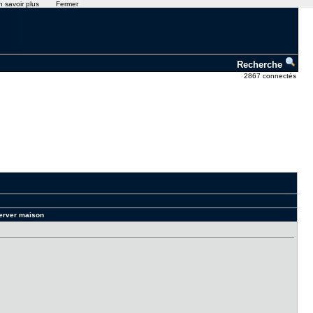
n savoir plus
Fermer
Recherche
2867 connectés
Server maison