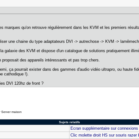
ques marques qu'on retrouve régulièrement dans les KVM et les premiers résu
à utiliser une chaine du type adaptateurs DVI -> autrechose -> KVM -> lamêmec
 galaxie des KVM et dispose d'un catalogue de solutions pratiquement illimité
n proposait des appareils intéressants et pas trop chers.
i, ça pourrait exister dans des gammes d'audio vidéo ultrapro, ou haute fidél
be cathodique !).
ies DVI 120hz de front ?
r Server maison
Sujets relatifs
Ecran supplémentaire sur connexions 
Clic molette droit HS sur souris razer 