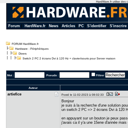
HardWare.fr utilise des c
Forum
|
HardWare.fr
|
News
|
Articles
|
PC
|
S'identifier
|
S'inscrire
FORUM HardWare.fr
Hardware - Périphériques
Divers
Switch 2 PC 2 écrans Dvi à 120 Hz + clavier/souris pour Server maison
Mot :
Pseudo :
Filtrer
Auteur
artiefice
Posté le 11-02-2023 à 08:02:33
Bonjour
je suis à la recherche d'une solution p
un switch 2 PC => 2 écrans Dvi à 120 H
en appuyant sur un bouton je peux passe
j'avais ca il y'a une 15ene d'année mai