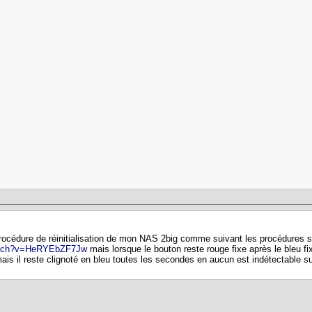
a procédure de réinitialisation de mon NAS 2big comme suivant les procédures 
watch?v=HeRYEbZF7Jw
mais lorsque le bouton reste rouge fixe après le bleu fix
mais il reste clignoté en bleu toutes les secondes en aucun est indétectable 