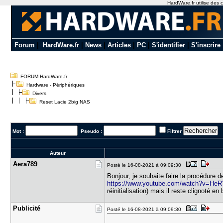
HardWare.fr utilise des c
Forum
|
HardWare.fr
|
News
|
Articles
|
PC
|
S'identifier
|
S'inscrire
FORUM HardWare.fr
Hardware - Périphériques
Divers
Reset Lacie 2big NAS
Mot :
Pseudo :
Filtrer
Auteur
Aera789
Posté le 16-08-2021 à 09:09:30
Bonjour, je souhaite faire la procédure
https://www.youtube.com/watch?v=H
réinitialisation) mais il reste clignoté
Publicité
Posté le 16-08-2021 à 09:09:30