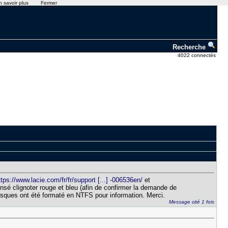
n savoir plus
Fermer
Recherche
4022 connectés
ttps://www.lacie.com/fr/fr/support [...] -006536en/
et
censé clignoter rouge et bleu (afin de confirmer la demande de
 disques ont été formaté en NTFS pour information. Merci.
Message cité 1 fois