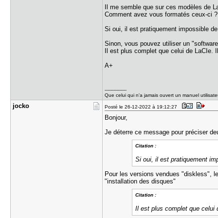
Il me semble que sur ces modèles de LaCi
Comment avez vous formatés ceux-ci ? En
Si oui, il est pratiquement impossible de 
Sinon, vous pouvez utiliser un "softw
Il est plus complet que celui de LaCIe. I
A+
---------------
Que celui qui n'a jamais ouvert un manuel utilisateu
jocko
Posté le 26-12-2022 à 19:12:27
Bonjour,
Je déterre ce message pour préciser deu
Citation :
Si oui, il est pratiquement im
Pour les versions vendues "diskless", le
"installation des disques"
Citation :
Il est plus complet que celui 