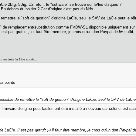
e 2Big, 5Big, D2, etc... le "software" se trouve sur le/les disques ?!
 dehors du boitier ? Car d'origine c'est pas du Ntfs.
remettre le "soft de gestion" d'origine LaCie, seul le SAV de LaCie peut le réin
are" de remplacement/substitution comme FVDW-SL disponible uniquement su
l est pas gratuit ;-) il faut être membre, je crois qu'un don Paypal de 5€ suffit
r me jette la 1ère souris...
x points :
possible de remettre le "soft de gestion" d'origine LaCie, seul le SAV de LaCie p
 firmware d'origine peut facilement être installé à nouveau car celui-ci est sa
de LaCIe. Il est pas gratuit ;-) il faut être membre, je crois qu'un don Paypal d