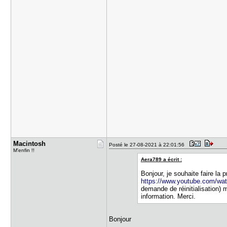
Macintosh
Posté le 27-08-2021 à 22:01:56
M'enfin !!
Aera789 a écrit :
Bonjour, je souhaite faire l
https://www.youtube.com/
demande de réinitialisation) 
information. Merci.
Bonjour