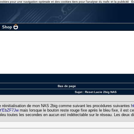
ookies pour une navigation optimale et des cookies tiers pour l'analyse du trafic et la publicité
E
|
Shop
Bas de page
Sujet :
Reset Lacie 2big NAS
 de réinitialisation de mon NAS 2big comme suivant les procédures suivantes
h
eRYEbZF7Jw
mais lorsque le bouton reste rouge fixe après le bleu fixe, il est 
 en bleu toutes les secondes en aucun est indétectable sur le réseau. Les deux