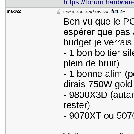
https://forum.hardware
max022
Posté le 09-07-2026 à 09:38:34
Ben vu que le PC
espérer que pas au
budget je verrai
- 1 bon boitier s
plein de bruit)
- 1 bonne alim (p
dirais 750W gol
- 9800X3D (autan
rester)
- 9070XT ou 5070