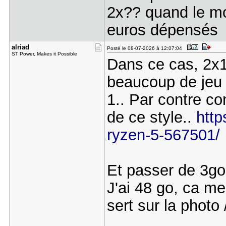
2x?? quand le m
euros dépensés
alriad
Posté le 08-07-2026 à 12:07:04
ST Power, Makes it Possible
Dans ce cas, 2x1
beaucoup de jeu p
1.. Par contre c
de ce style..
htt
ryzen-5-567501/
Et passer de 3go 
J'ai 48 go, ca me
sert sur la photo 