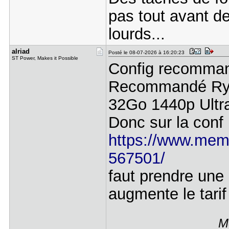
pas tout avant de
lourds...
alriad
Posté le 08-07-2026 à 16:20:23
ST Power, Makes it Possible
Config recomma
Recommandé Ryze
32Go 1440p Ultr
Donc sur la conf
https://www.mem
567501/
faut prendre une
augmente le tarif
M