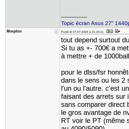
---------------
Topic écran Asus 27" 14
Morphin
Posté le 07-07-2026 à 21:20:11
tout depend surtout du
Si tu as +- 700€ a met
à mettre + de 1000ball
pour le dlss/fsr honnê
dans le sens ou les 2 
l'un ou l'autre. c'est 
faisant des arrets sur
sans comparer direct b
le gros avantage de nv
RT voir le PT (même s
au 4090/5090)