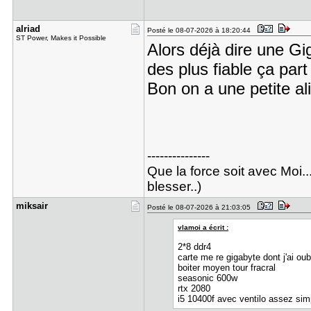
alriad
Posté le 08-07-2026 à 18:20:44
ST Power, Makes it Possible
Alors déjà dire une Gig
des plus fiable ça par
Bon on a une petite al
---------------
Que la force soit avec Moi..
blesser..)
miksair
Posté le 08-07-2026 à 21:03:05
vlamoi a écrit :
2*8 ddr4
carte me re gigabyte dont j'ai oub
boiter moyen tour fracral
seasonic 600w
rtx 2080
i5 10400f avec ventilo assez sim