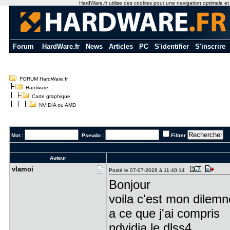
HardWare.fr utilise des cookies pour une navigation optimale et de
Forum
|
HardWare.fr
|
News
|
Articles
|
PC
|
S'identifier
|
S'inscrire
FORUM HardWare.fr
Hardware
Carte graphique
NVIDIA ou AMD
Mot :
Pseudo :
Filtrer
Auteur
vlamoi
Posté le 07-07-2026 à 11:40:14
Bonjour
voila c'est mon dilemn
a ce que j'ai compris
ndvidia le dlss4