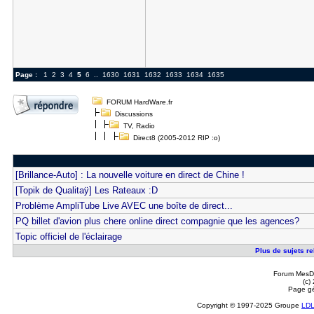
Page :
1
2
3
4
5
6
..
1630
1631
1632
1633
1634
1635
FORUM HardWare.fr
Discussions
TV, Radio
Direct8 (2005-2012 RIP :o)
[Brillance-Auto] : La nouvelle voiture en direct de Chine !
[Topik de Qualitaÿ] Les Rateaux :D
Problème AmpliTube Live AVEC une boîte de direct...
PQ billet d'avion plus chere online direct compagnie que les agences?
Topic officiel de l'éclairage
Plus de sujets rel
Forum MesDi
(c)
Page gé
Copyright © 1997-2025 Groupe
LD