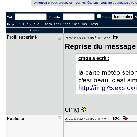
Attention si vous cliquez sur "voir les résultats" vous ne pourrez plus vote
Al
Mot :
Pseudo :
Filtrer
Page :
1
2
3
4
5
6
..
1630
1631
1632
1633
1634
1635
Auteur
Profil sup​primé
Posté le 06-04-2005 à 18:12:55
Reprise du message 
cmos a écrit :
la carte météo selo
c'est beau, c'est si
http://img75.exs.cx/
omg
Publicité
Posté le 06-04-2005 à 18:12:55