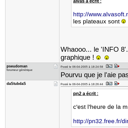
alvas a écrit :
http://www.alvasoft
les plateaux sont
Whaooo... le 'INFO 8'.
graphique !
pseudoman
Posté le 06-04-2005 à 18:24:58
forumeur générique
Pourvu que je l'aie pa
daStubdaS
Posté le 06-04-2005 à 18:26:44
pn2 a écrit :
c'est l'heure de la 
http://pn32.free.fr/