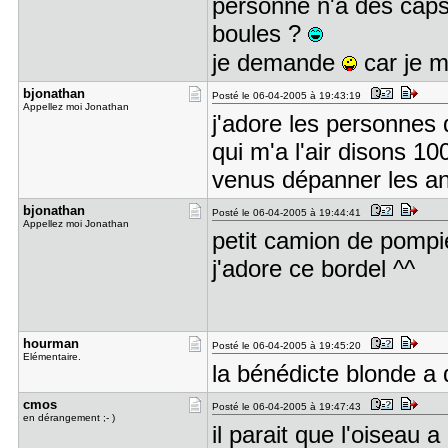
personne n'a des caps 
boules ?
je demande
car je m
bjonathan
Posté le 06-04-2005 à 19:43:19
Appellez moi Jonathan
j'adore les personnes q
qui m'a l'air disons 1
venus dépanner les an
bjonathan
Posté le 06-04-2005 à 19:44:41
Appellez moi Jonathan
petit camion de pompie
j'adore ce bordel ^^
hourman
Posté le 06-04-2005 à 19:45:20
Elémentaire.
la bénédicte blonde a 
cmos
Posté le 06-04-2005 à 19:47:43
en dérangement ;- )
il parait que l'oiseau