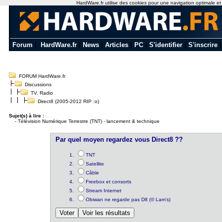
HardWare.fr utilise des cookies pour une navigation optimale et de
Forum
|
HardWare.fr
|
News
|
Articles
|
PC
|
S'identifier
|
S'inscrire
FORUM HardWare.fr
Discussions
TV, Radio
Direct8 (2005-2012 RIP :o)
Sujet(s) à lire :
-
Télévision Numérique Terrestre (TNT) - lancement & technique
Par quel moyen regardez vous Direct8 ??
TNT
Satellite
Câble
Freebox et consorts
Stream Internet
Obiwan ne regarde pas D8 (© Lam's)