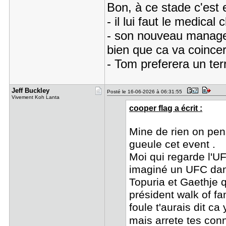
Bon, à ce stade c'est
- il lui faut le medical
- son nouveau manager 
bien que ca va coincer
- Tom preferera un ter
Jeff Buckl​ey
Posté le 16-06-2026 à 06:31:55
Vivement Koh Lanta
cooper flag a écrit :
Mine de rien on pen
gueule cet event .
Moi qui regarde l'UF
imaginé un UFC dan
Topuria et Gaethje 
président walk of f
foule t'aurais dit c
mais arrete tes conn