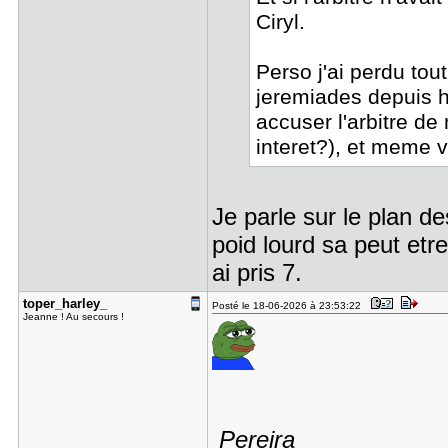
Ciryl.
Perso j'ai perdu tout
jeremiades depuis hi
accuser l'arbitre d
interet?), et meme vo
Je parle sur le plan de
poid lourd sa peut etr
ai pris 7.
toper_harl​ey_
Posté le 18-06-2026 à 23:53:22
Jeanne ! Au secours !
Pereira