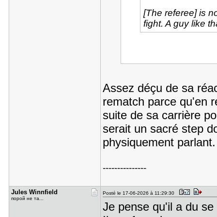
[The referee] is 
fight. A guy like 
Assez déçu de sa réacti
rematch parce qu'en réa
suite de sa carrière p
serait un sacré step d
physiquement parlant.
---------------
Jules Winn​field
Posté le 17-06-2026 à 11:29:30
порой не та...
Je pense qu'il a du se