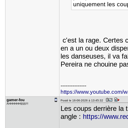
uniquement les coups
c'est la rage. Certes c
en a un ou deux disp
les danseuses, il va fa
Pereira ne chouine pas
---------------
https://www.youtube.com
gamer-fou
Posté le 16-06-2026 à 13:45:32
AHHHHHH§§§!!!
Les coups derrière la 
angle :
https://www.re