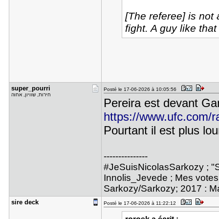
[The referee] is not
fight. A guy like th
super_pour​ri
Posté le 17-06-2026 à 10:05:56
חירות, שוויון, אחוה
Pereira est devant G
https://www.ufc.com/r
Pourtant il est plus lo
---------------
#JeSuisNicolasSarkozy ; "S
Innolis_Jevede ; Mes votes 
Sarkozy/Sarkozy; 2017 : M
sire deck
Posté le 17-06-2026 à 11:22:12