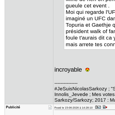
gueule cet event .
Moi qui regarde l'UF
imaginé un UFC dan
Topuria et Gaethje 
président walk of f
foule t'aurais dit c
mais arrete tes conn
incroyable
---------------
#JeSuisNicolasSarkozy ; "S
Innolis_Jevede ; Mes votes 
Sarkozy/Sarkozy; 2017 : M
Publicité
Posté le 15-06-2026 à 14:28:10