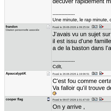
décuver rapidement 
---------------
Une minute, le rap minute, 
frandon
Posté le 26-06-2026 à 09:25:04
Citation personnelle associée
J'avais vu un sujet sur
il est issu d'une famil
a de la baston dans l'
---------------
Cdlt,
Apaucalypt​iK
Posté le 26-06-2026 à 19:06:51
C'est fou comme certa
Va falloir qu'il trouve
cooper fla​g
Posté le 09-07-2026 à 01:47:03
On y arrive ,