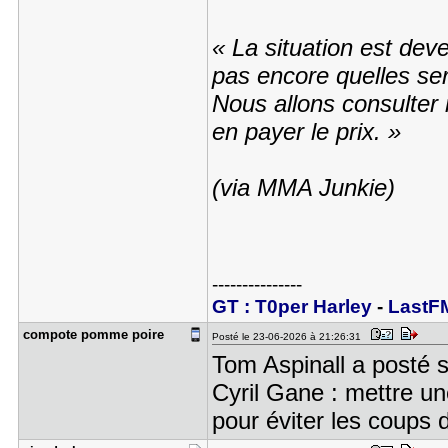
« La situation est de
pas encore quelles se
Nous allons consulter 
en payer le prix. »
(via MMA Junkie)
---------------
GT : T0per Harley
-
LastF
compote po​mme poire
Posté le 23-06-2026 à 21:26:31
Tom Aspinall a posté 
Cyril Gane : mettre un
pour éviter les coups 