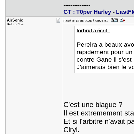
---------------
GT : T0per Harley
-
LastF
AirSonic
Posté le 18-06-2026 à 00:24:51
Ball don't lie
torbrut a écrit :
Pereira a beaux avo
rapidement pour un p
contre Gane il s'est
J'aimerais bien le v
C'est une blague ?
Il est extremement sta
Et si l'arbitre n'avait
Ciryl.