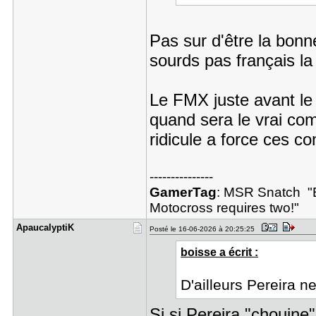
Pas sur d'être la bonn
sourds pas français l
Le FMX juste avant le 
quand sera le vrai com
ridicule a force ces c
---------------
GamerTag
: MSR Snatch "Ba
Motocross requires two!"
Apaucalypt​iK
Posté le 16-06-2026 à 20:25:25
boisse a écrit :
D'ailleurs Pereira n
Si si Pereira "chouine