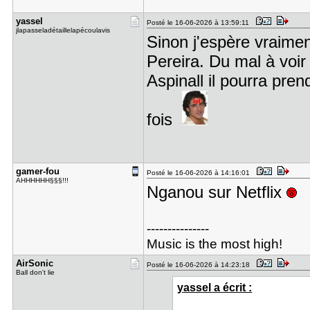
yassel
Posté le 16-06-2026 à 13:59:11
jlapasseladétaillelapécoulavis
Sinon j'espère vraimen
Pereira. Du mal à voir 
Aspinall il pourra pre
fois
gamer-fou
Posté le 16-06-2026 à 14:16:01
AHHHHHH§§§!!!
Nganou sur Netflix
---------------
Music is the most high!
AirSonic
Posté le 16-06-2026 à 14:23:18
Ball don't lie
yassel a écrit :