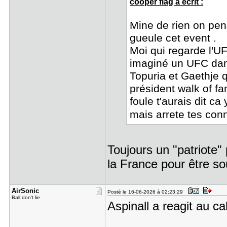
cooper flag a écrit :
Mine de rien on pen
gueule cet event .
Moi qui regarde l'UF
imaginé un UFC dan
Topuria et Gaethje 
président walk of f
foule t'aurais dit c
mais arrete tes conn
Toujours un "patriote"
la France pour être so
AirSonic
Posté le 16-06-2026 à 02:23:29
Ball don't lie
Aspinall a reagit au cal