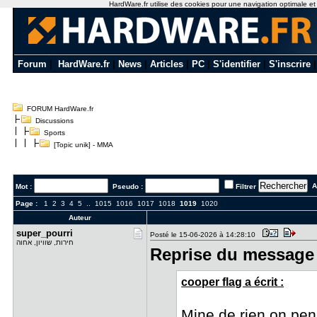
HardWare.fr utilise des cookies pour une navigation optimale et de
Forum
|
HardWare.fr
|
News
|
Articles
|
PC
|
S'identifier
|
S'inscrire
FORUM HardWare.fr
Discussions
Sports
[Topic unik] - MMA
Al
Mot :
Pseudo :
Filtrer
Page :
1
2
3
4
5
..
1015
1016
1017
1018
1019
1020
Auteur
super_pour​ri
Posté le 15-06-2026 à 14:28:10
חירות, שוויון, אחוה
Reprise du message 
cooper flag a écrit :
Mine de rien on pen