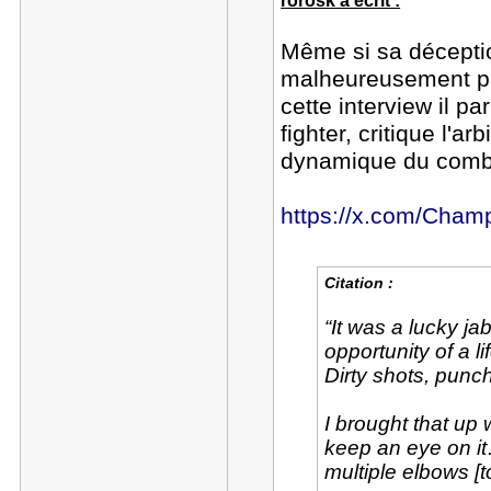
rorosk a écrit :
Même si sa déceptio
malheureusement pas
cette interview il pa
fighter, critique l'ar
dynamique du comb
https://x.com/Cha
Citation :
“It was a lucky j
opportunity of a li
Dirty shots, punc
I brought that up 
keep an eye on it
multiple elbows [t