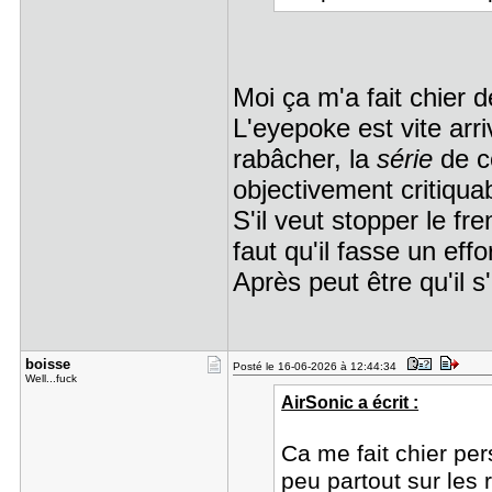
Moi ça m'a fait chier d
L'eyepoke est vite arri
rabâcher, la
série
de c
objectivement critiquab
S'il veut stopper le fre
faut qu'il fasse un effo
Après peut être qu'il s
boisse
Posté le 16-06-2026 à 12:44:34
Well...fuck
AirSonic a écrit :
Ca me fait chier pe
peu partout sur les