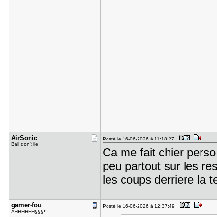
AirSonic
Posté le 16-06-2026 à 11:18:27
Ball don't lie
Ca me fait chier pers
peu partout sur les r
les coups derriere la t
gamer-fou
Posté le 16-06-2026 à 12:37:49
AHHHHHH§§§!!!