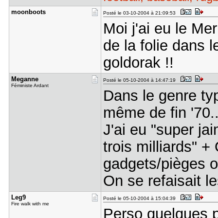
moonboots
Posté le 03-10-2004 à 21:09:53
Moi j'ai eu le Mer
de la folie dans 
goldorak !!
Meganne
Posté le 05-10-2004 à 14:47:19
Féministe Ardant
Dans le genre ty
même de fin '70.
J'ai eu "super ja
trois milliards"
gadgets/pièges o
On se refaisait l
Leg9
Posté le 05-10-2004 à 15:04:39
Fire walk with me
Perso quelques pe