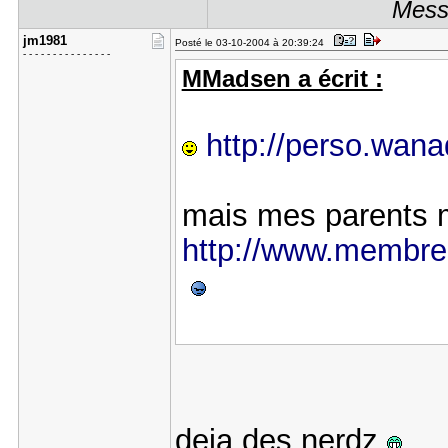
Messa
jm1981
Posté le 03-10-2004 à 20:39:24
- - - - - - - - - - - - - - -
MMadsen a écrit :
http://perso.wana
mais mes parents m
http://www.membre
deja des nerdz