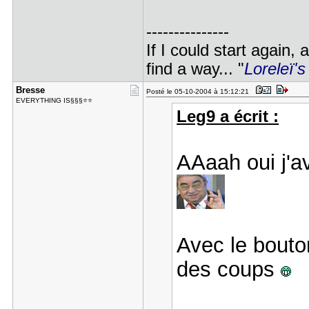
---------------
If I could start again,
find a way... "
Loreleï's
Bresse
Posté le 05-10-2004 à 15:12:21
EVERYTHING IS§§§⭐⭐
Leg9 a écrit :
AAaah oui j'av
Avec le bouton
des coups