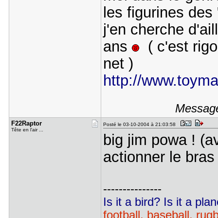
les figurines des
j'en cherche d'a
ans
( c'est rigol
net )
http://www.toyma
Message 
F22Raptor
Posté le 03-10-2004 à 21:03:58
Tête en l'air ...
big jim powa ! (a
actionner le bra
---------------
Is it a bird? Is it a pl
football, baseball, rug