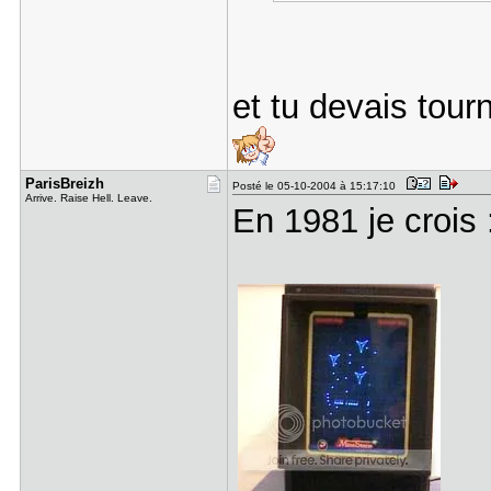
et tu devais tour
ParisBreiz​h
Posté le 05-10-2004 à 15:17:10
Arrive. Raise Hell. Leave.
En 1981 je crois 