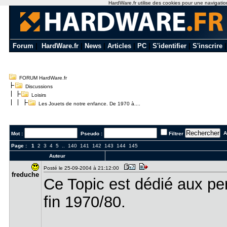
HardWare.fr utilise des cookies pour une navigation 
Forum
|
HardWare.fr
|
News
|
Articles
|
PC
|
S'identifier
|
S'inscrire
FORUM HardWare.fr
Discussions
Loisirs
Les Jouets de notre enfance. De 1970 à....
Al
Mot :
Pseudo :
Filtrer
Page :
1
2
3
4
5
..
140
141
142
143
144
145
Auteur
Posté le 25-09-2004 à 21:12:00
freduche
Ce Topic est dédié aux pe
fin 1970/80.