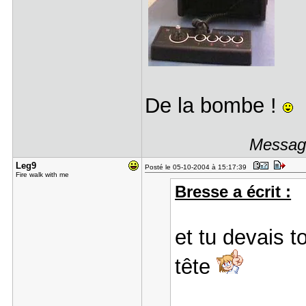
De la bombe !
Message
Leg9
Posté le 05-10-2004 à 15:17:39
Fire walk with me
Bresse a écrit :
et tu devais t
tête