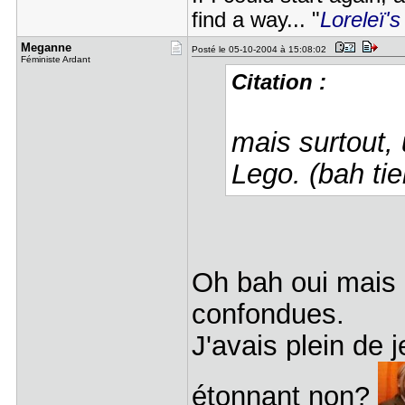
find a way... "
Loreleï's
Meganne
Posté le 05-10-2004 à 15:08:02
Féministe Ardant
Citation :
mais surtout,
Lego. (bah tie
Oh bah oui mais 
confondues.
J'avais plein de 
étonnant non?