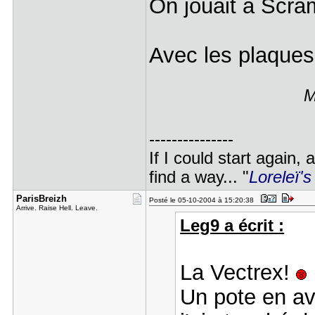
On jouait à Scr
Avec les plaques 
M
---------------
If I could start again,
find a way... "
Loreleï's
ParisBreiz​h
Posté le 05-10-2004 à 15:20:38
Arrive. Raise Hell. Leave.
Leg9 a écrit :
La Vectrex!
Un pote en av