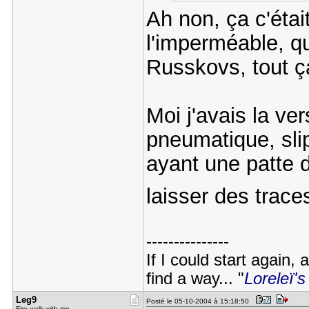
Ah non, ça c'était
l'imperméable, qu
Russkovs, tout 
Moi j'avais la ve
pneumatique, slip
ayant une patte 
laisser des trac
---------------
If I could start again,
find a way... "
Loreleï's
Leg9
Posté le 05-10-2004 à 15:18:50
Fire walk with me