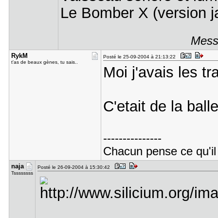
Le Bomber X (version j
Messa
RykM
Posté le 25-09-2004 à 21:13:22
t'as de beaux gènes, tu sais..
Moi j'avais les 
C'etait de la ball
---------------
Chacun pense ce qu'il 
naja
Posté le 26-09-2004 à 15:30:42
Tssssssss