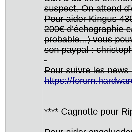
suspect. On attend d'
Pour aider Kingus 430
200€ d'échographie ca
probable...) vous po
son paypal : christop
Pour suivre les news 
https://forum.hardwar
**** Cagnotte pour Rip