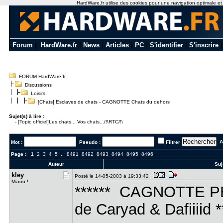
HardWare.fr utilise des cookies pour une navigation optimale et de
Forum
|
HardWare.fr
|
News
|
Articles
|
PC
|
S'identifier
|
S'inscrire
FORUM HardWare.fr
Discussions
Loisirs
[Chats] Esclaves de chats - CAGNOTTE Chats du dehors
Sujet(s) à lire :
-
[Topic officiel]Les chats... Vos chats.../!\RTC/!\
Al
Mot :
Pseudo :
Filtrer
Page :
1
2
3
4
5
..
8491
8492
8493
8494
8495
8496
Auteur
Suj
kley
Posté le 14-05-2003 à 19:33:42
Miaou !
****** CAGNOTTE
de Caryad & Dafiiiid *