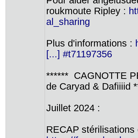
Pour aider angelusde
roukmoute Ripley :
ht
al_sharing
Plus d'informations :
[...] #t71197356
****** CAGNOTTE
de Caryad & Dafiiiid *
Juillet 2024 :
RECAP stérilisations 