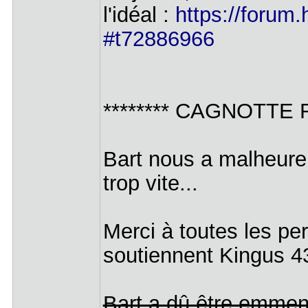
l'idéal :
https://forum.
#t72886966
******** CAGNOTTE F
Bart nous a malheur
trop vite...
Merci à toutes les pe
soutiennent Kingus 4
Bart a dû être emmen