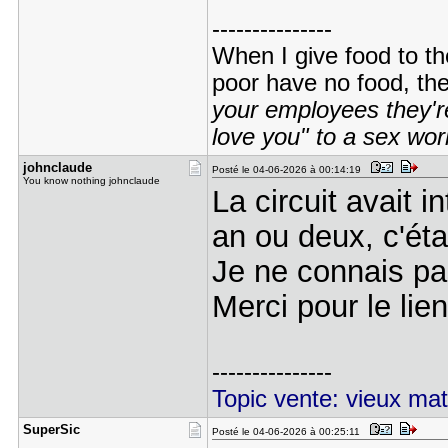
---------------
When I give food to th
poor have no food, th
your employees they're
love you" to a sex wor
johnclaude
Posté le 04-06-2026 à 00:14:19
You know nothing johnclaude
La circuit avait 
an ou deux, c'éta
Je ne connais pas
Merci pour le lien
---------------
Topic vente: vieux mat
SuperSic
Posté le 04-06-2026 à 00:25:11