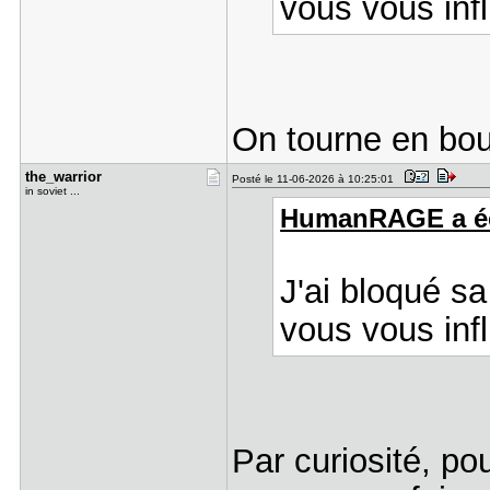
vous vous infl
On tourne en bou
the_warrio​r
Posté le 11-06-2026 à 10:25:01
in soviet ...
HumanRAGE a écr
J'ai bloqué sa
vous vous infl
Par curiosité, pou