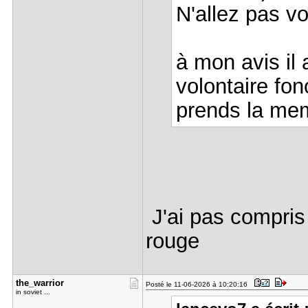
N'allez pas v
à mon avis il 
volontaire fon
prends la mem
J'ai pas compris
rouge
the_warrio​r
Posté le 11-06-2026 à 10:20:16
in soviet ...