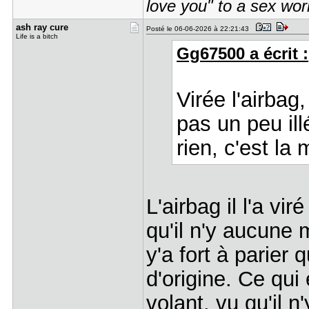
love you" to a sex wor
ash ray cu​re
Posté le 06-06-2026 à 22:21:43
Life is a bitch
Gg67500 a écrit :
Virée l'airbag
pas un peu ill
rien, c'est la 
L'airbag il l'a v
qu'il n'y aucune m
y'a fort à parier 
d'origine. Ce qui 
volant, vu qu'il n