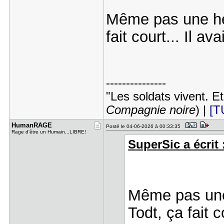
Même pas une he
fait court... Il a
---------------
"Les soldats vivent. E
Compagnie noire
) |
[T
HumanRAGE
Posté le 04-06-2026 à 00:33:35
Rage d'être un Humain...LIBRE!
SuperSic a écrit 
Même pas un
Todt, ça fait c