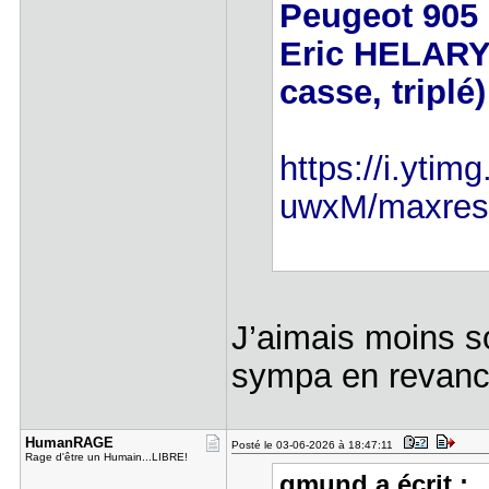
Peugeot 905 
Eric HELARY
casse, triplé)
https://i.yti
uwxM/maxresd
J’aimais moins s
sympa en revan
HumanRAGE
Posté le 03-06-2026 à 18:47:11
Rage d'être un Humain...LIBRE!
gmund a écrit :