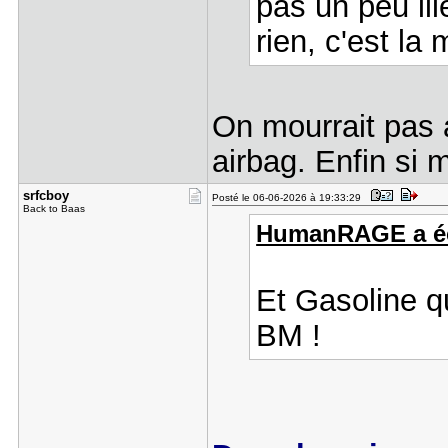
pas un peu ill
rien, c'est la 
On mourrait pas 
airbag. Enfin si 
srfcboy
Posté le 06-06-2026 à 19:33:29
Back to Baas
HumanRAGE a écr
Et Gasoline q
BM !