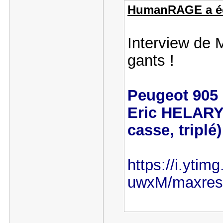
HumanRAGE a écr
Interview de 
gants !
Peugeot 905 
Eric HELARY
casse, triplé)
https://i.yti
uwxM/maxresd