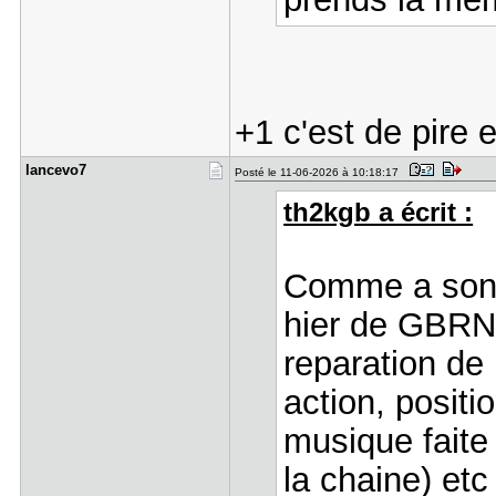
+1 c'est de pire 
lancevo7
Posté le 11-06-2026 à 10:18:17
th2kgb a écrit :
Comme a son 
hier de GBRNR
reparation d
action, posit
musique faite
la chaine) etc