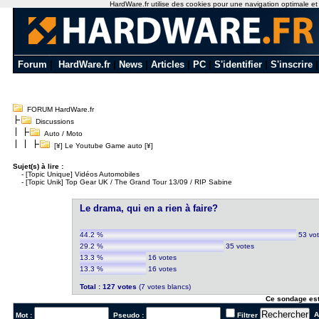
HardWare.fr utilise des cookies pour une navigation optimale et de
Forum
|
HardWare.fr
|
News
|
Articles
|
PC
|
S'identifier
|
S'inscrire
FORUM HardWare.fr
Discussions
Auto / Moto
[¥] Le Youtube Game auto [¥]
Sujet(s) à lire :
-
[Topic Unique] Vidéos Automobiles
-
[Topic Unik] Top Gear UK / The Grand Tour 13/09 / RIP Sabine
Le drama, qui en a rien à faire?
44.2 %
53 vo
29.2 %
35 votes
13.3 %
16 votes
13.3 %
16 votes
Total : 127 votes
(7 votes blancs)
Ce sondage est
Al
Mot :
Pseudo :
Filtrer