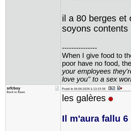
il a 80 berges et
soyons contents 
---------------
When I give food to th
poor have no food, th
your employees they're
love you" to a sex wor
srfcboy
Posté le 04-06-2026 à 13:15:58
Back to Baas
les galères
Il m'aura fallu 