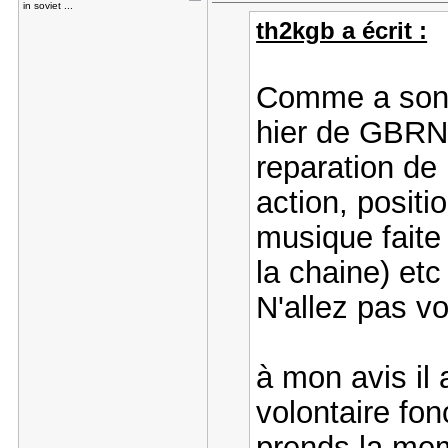
in soviet ...
th2kgb a écrit :
Comme a son 
hier de GBRNR
reparation d
action, posit
musique faite
la chaine) etc
N'allez pas v
à mon avis il 
volontaire fon
prends la mem