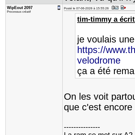
WipEout 20​97
Posté le 07-06-2026 à 15:55:26
Processus créatif
tim-timmy a écrit
je voulais une
https://www.th
velodrome
ça a été rem
On les voit parto
que c'est encore 
---------------