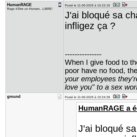
HumanRAGE
Posté le 11-06-2026 à 10:22:16
Rage d'être un Humain...LIBRE!
J'ai bloqué sa ch
infligez ça ?
---------------
When I give food to th
poor have no food, th
your employees they're
love you" to a sex wor
gmund
Posté le 11-06-2026 à 10:24:39
HumanRAGE a écr
J'ai bloqué sa