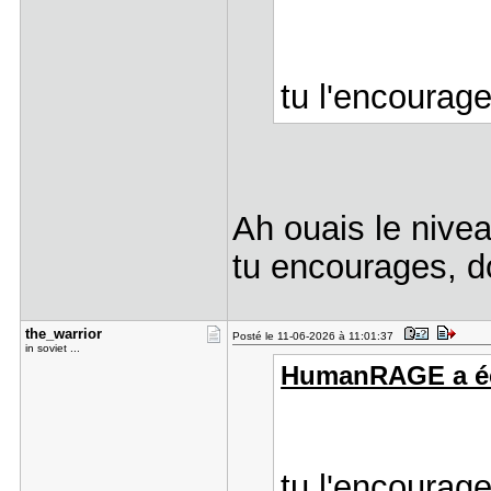
tu l'encourage
Ah ouais le nive
tu encourages, d
the_warrio​r
Posté le 11-06-2026 à 11:01:37
in soviet ...
HumanRAGE a écr
tu l'encourage