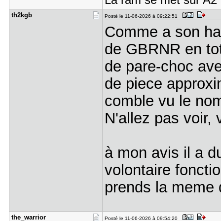
La ram se met sur A2 
th2kgb
Posté le 11-06-2026 à 09:22:51
Comme a son hab
de GBRNR en tota
de pare-choc ave
de piece approxim
comble vu le nom
N'allez pas voir
à mon avis il a d
volontaire fonctio
prends la meme d
the_warrio​r
Posté le 11-06-2026 à 09:54:20