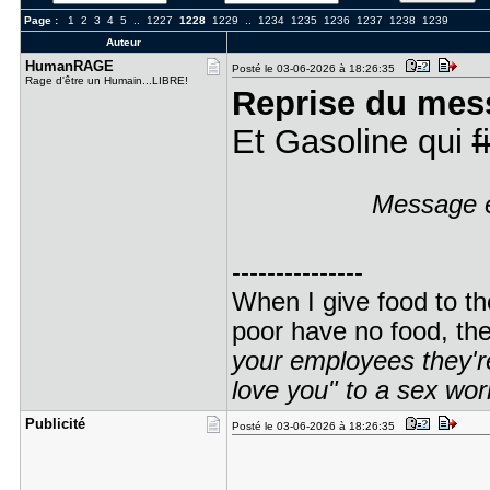
Page :
1
2
3
4
5
..
1227
1228
1229
..
1234
1235
1236
1237
1238
1239
Auteur
HumanRAGE
Posté le 03-06-2026 à 18:26:35
Rage d'être un Humain...LIBRE!
Reprise du mes
Et Gasoline qui
f
Message é
---------------
When I give food to th
poor have no food, th
your employees they're
love you" to a sex wor
Publicité
Posté le 03-06-2026 à 18:26:35