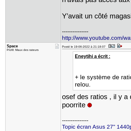
Y’avait un côté magas
---------------
http://www.youtube.com/
Space
Posté le 19-06-2022 à 21:18:07
Profil: Maux des rateurs
Eneytihi a écrit :
+ le système de rati
relou.
osef des ratios , il 
poorrite
---------------
Topic écran Asus 27" 14