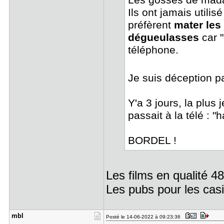
Les gosses de madam
Ils ont jamais utili
préfèrent
mater les 
dégueulasses
car "
téléphone.
Je suis déception p
Y'a 3 jours, la plu
passait à la télé : "
BORDEL !
Les films en qualité 
Les pubs pour les casin
mbl
Posté le 14-06-2022 à 09:23:36