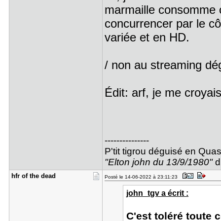
marmaille consomme ça
concurrencer par le côt
variée et en HD.
/ non au streaming d
Édit: arf, je me croya
---------------
P'tit tigrou déguisé en Qu
"Elton john du 13/9/1980"
di
hfr of the​ dead
Posté le 14-06-2022 à 23:11:23
john_tgv a écrit :
C'est toléré toute 