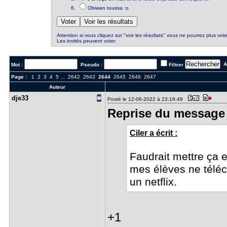
Obiwan toussa :o
Attention si vous cliquez sur "voir les résultats" vous ne pourrez plus vote
Les invités peuvent voter
Al
Mot :
Pseudo :
Filtrer
Page :
1
2
3
4
5
..
2642
2643
2644
2645
2646
2647
Auteur
dje33
Posté le 12-06-2022 à 23:16:49
Reprise du message 
Ciler a écrit :
Faudrait mettre ça e
mes élèves ne téléc
un netflix.
+1