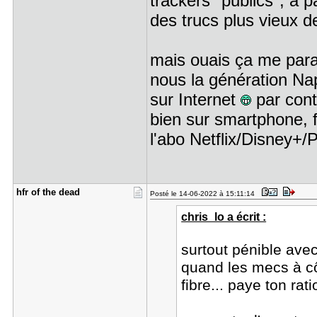
trackers "publics", à 
des trucs plus vieux d
mais ouais ça me parai
nous la génération Nap
sur Internet
par cont
bien sur smartphone, f
l'abo Netflix/Disney+
hfr of the​ dead
Posté le 14-06-2022 à 15:11:14
chris_lo a écrit :
surtout pénible ave
quand les mecs à cô
fibre... paye ton ra