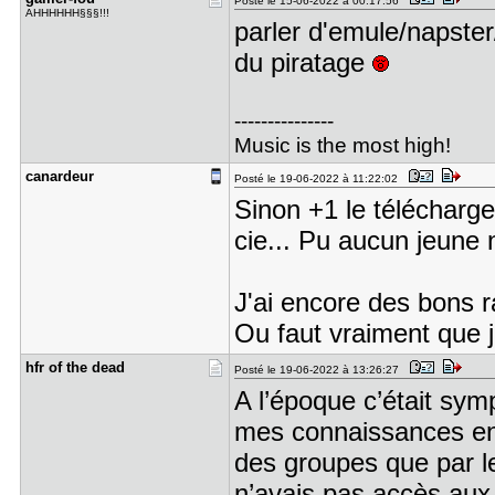
Posté le 15-06-2022 à 00:17:56
AHHHHHH§§§!!!
parler d'emule/napster
du piratage
---------------
Music is the most high!
canardeur
Posté le 19-06-2022 à 11:22:02
Sinon +1 le télécharge
cie... Pu aucun jeune ne
J'ai encore des bons ra
Ou faut vraiment que j
hfr of the​ dead
Posté le 19-06-2022 à 13:26:27
A l’époque c’était sy
mes connaissances en
des groupes que par l
n’avais pas accès aux