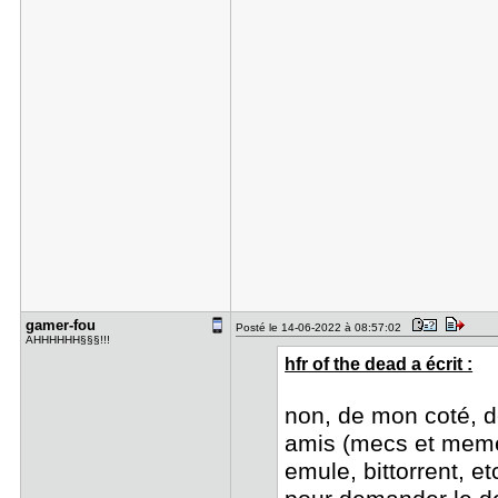
gamer-fou
Posté le 14-06-2022 à 08:57:02
AHHHHHH§§§!!!
hfr of the dead a écrit :
non, de mon coté, d
amis (mecs et meme f
emule, bittorrent, et