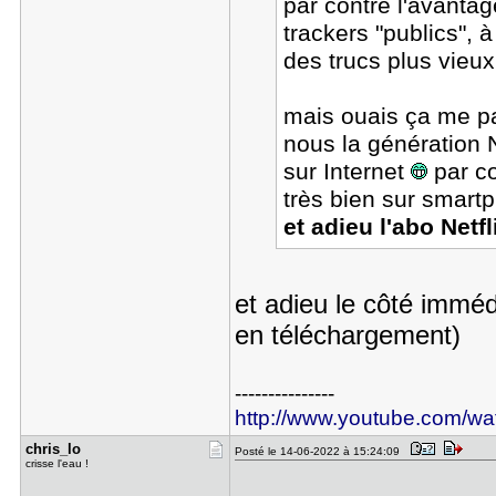
par contre l'avantag
trackers "publics", 
des trucs plus vieu
mais ouais ça me pa
nous la génération 
sur Internet
par co
très bien sur smart
et adieu l'abo Netf
et adieu le côté imméd
en téléchargement)
---------------
http://www.youtube.com/
chris_lo
Posté le 14-06-2022 à 15:24:09
crisse l'eau !