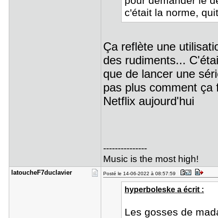
pour demander le de
c'était la norme, qu
Ça reflète une utilisat
des rudiments... C'éta
que de lancer une séri
pas plus comment ça f
Netflix aujourd'hui
---------------
Music is the most high!
latoucheF7​duclavier
Posté le 14-06-2022 à 08:57:59
hyperboleske a écrit :
Les gosses de mada