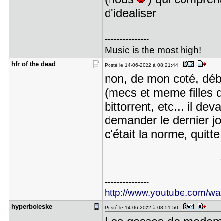
d'idealiser
---------------
Music is the most high!
hfr of the​ dead
Posté le 14-06-2022 à 08:21:44
non, de mon coté, débu
(mecs et meme filles qu
bittorrent, etc... il de
demander le dernier j
c'était la norme, quitt
---------------
http://www.youtube.com/
hyperboles​ke
Posté le 14-06-2022 à 08:51:50