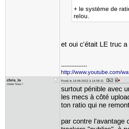
+ le système de rati
relou.
et oui c'était LE truc
---------------
http://www.youtube.com/
chris_lo
Posté le 14-06-2022 à 14:59:11
crisse l'eau !
surtout pénible avec 
les mecs à côté upload
ton ratio qui ne remon
par contre l'avantage c