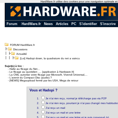
HardWare.fr utilise des cookies pour une navigation optimale et de
Forum
|
HardWare.fr
|
News
|
Articles
|
PC
|
S'identifier
|
S'inscrire
FORUM HardWare.fr
Discussions
Actualité
[Loi] Hadopi down, la quadrature du net a vaincu
Sujet(s) à lire :
-
Halte au flicage du Net...
-
Le flicage au quotidien .... [application à Hardware.fr]
-
La CNIL autorise votre flicage par Microsoft, Vivendi Universal,...
-
L'avenir du Compact Disc (audio) ?
-
[NEWS] Megaupload fermé par les USA, Mega de retour
Vous et Hadopi ?
Je n'ai rien reçu, normal je télécharge pas via P2P
Je n'ai rien reçu, pourtant je n'ai pas changé mes habitude
J'ai reçu un mail
J'ai reçu un mail et une lettre
J'ai reçu un mail et une lettre et je suis convoqué /o\