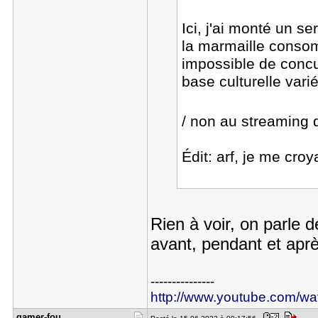
Ici, j'ai monté un s
la marmaille consom
impossible de concur
base culturelle vari
/ non au streaming
Édit: arf, je me cro
Rien à voir, on parle 
avant, pendant et apr
---------------
http://www.youtube.com/
gamer-fou