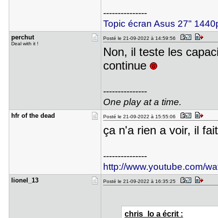
---------------
Topic écran Asus 27" 14
perchut
Posté le 21-09-2022 à 14:59:56
Deal with it !
Non, il teste les capa
continue
---------------
One play at a time.
hfr of the​ dead
Posté le 21-09-2022 à 15:55:06
ça n'a rien a voir, il 
---------------
http://www.youtube.com/
lionel_13
Posté le 21-09-2022 à 16:35:25
chris_lo a écrit :