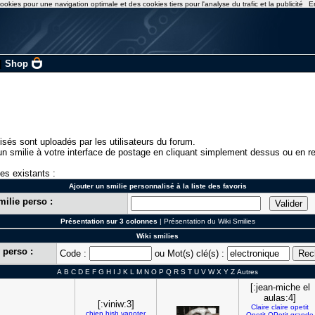
ookies pour une navigation optimale et des cookies tiers pour l'analyse du trafic et la publicité
E
|
Shop
isés sont uploadés par les utilisateurs du forum.
n smilie à votre interface de postage en cliquant simplement dessus ou en re
ies existants :
Ajouter un smilie personnalisé à la liste des favoris
milie perso :
Présentation sur 3 colonnes
|
Présentation du Wiki Smilies
Wiki smilies
 perso :
Code :
ou Mot(s) clé(s) :
A
B
C
D
E
F
G
H
I
J
K
L
M
N
O
P
Q
R
S
T
U
V
W
X
Y
Z
Autres
[:jean-miche el
aulas:4]
[:viniw:3]
Claire
claire
opetit
chien
hish
vapoter
Opetit
OPetit
grande