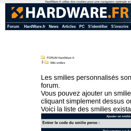
HardWare.fr utilise des cookies pour une navigation optimale et de
Forum
|
HardWare.fr
|
News
|
Articles
|
PC
|
S'identifier
|
S'inscrire
FORUM HardWare.fr
Wiki smilies
Les smilies personnalisés sont
forum.
Vous pouvez ajouter un smilie
cliquant simplement dessus ou
Voici la liste des smilies exista
Ajouter un smilie
Entrer le code du smilie perso :
Présentation sur 3