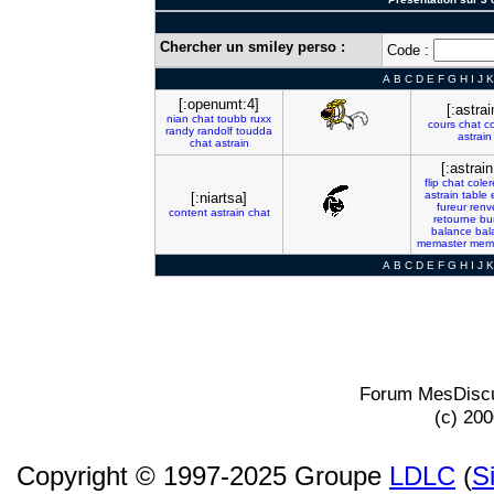
Chercher un smiley perso :
Code :
A
B
C
D
E
F
G
H
I
J
K
[:openumt:4]
[:astrai
nian
chat
toubb
ruxx
cours
chat
c
randy
randolf
toudda
astrain
chat
astrain
[:astrain
flip
chat
coler
astrain
table
[:niartsa]
fureur
renv
content
astrain
chat
retourne
bu
balance
bal
memaster
mem
A
B
C
D
E
F
G
H
I
J
K
Forum MesDiscu
(c) 20
Copyright © 1997-2025 Groupe
LDLC
(
S