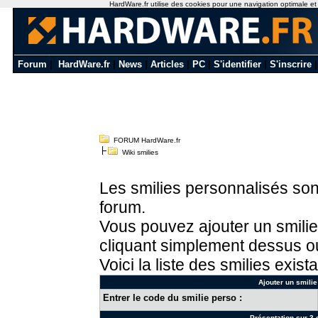
HardWare.fr utilise des cookies pour une navigation optimale et de
Forum
|
HardWare.fr
|
News
|
Articles
|
PC
|
S'identifier
|
S'inscrire
FORUM HardWare.fr
Wiki smilies
Les smilies personnalisés sont
forum.
Vous pouvez ajouter un smilie
cliquant simplement dessus ou
Voici la liste des smilies exista
Ajouter un smilie
Entrer le code du smilie perso :
Présentation sur 3