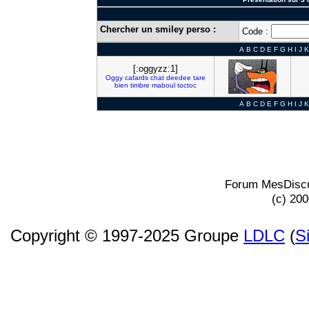
Chercher un smiley perso :
Code :
A
B
C
D
E
F
G
H
I
J
K
[:oggyzz:1]
Oggy
cafards
chat
deedee
tare
bien
timbre
maboul
toctoc
A
B
C
D
E
F
G
H
I
J
K
Forum MesDiscu
(c) 20
Copyright © 1997-2025 Groupe
LDLC
(
S