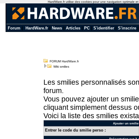
HardWare.fr utilise des cookies pour une navigation optimale et de
Forum
|
HardWare.fr
|
News
|
Articles
|
PC
|
S'identifier
|
S'inscrire
FORUM HardWare.fr
Wiki smilies
Les smilies personnalisés sont
forum.
Vous pouvez ajouter un smilie
cliquant simplement dessus ou
Voici la liste des smilies exista
Ajouter un smilie
Entrer le code du smilie perso :
Présentation sur 3