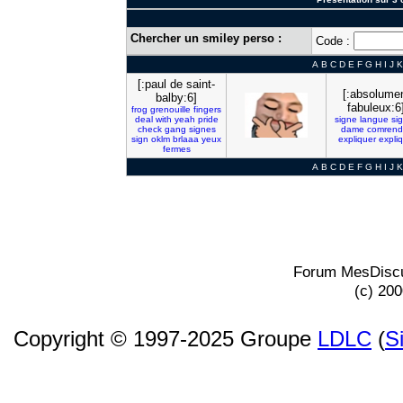
Chercher un smiley perso :
Code :
A
B
C
D
E
F
G
H
I
J
K
[:paul de saint-
[:absolume
balby:6]
fabuleux:6
frog
grenouille
fingers
deal
with
yeah
pride
signe
langue
si
check
gang
signes
dame
comrend
sign
oklm
brlaaa
yeux
expliquer
expli
fermes
A
B
C
D
E
F
G
H
I
J
K
Forum MesDiscu
(c) 20
Copyright © 1997-2025 Groupe
LDLC
(
S