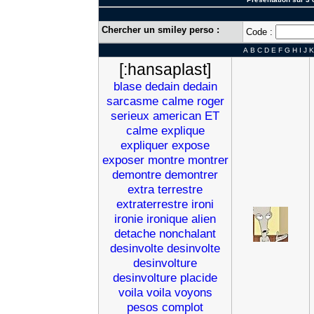
Chercher un smiley perso :
Code :
A
B
C
D
E
F
G
H
I
J
K
[:hansaplast]
blase
dedain
dedain
sarcasme
calme
roger
serieux
american
ET
calme
explique
expliquer
expose
exposer
montre
montrer
demontre
demontrer
extra
terrestre
extraterrestre
ironi
ironie
ironique
alien
detache
nonchalant
desinvolte
desinvolte
desinvolture
desinvolture
placide
voila
voila
voyons
pesos
complot