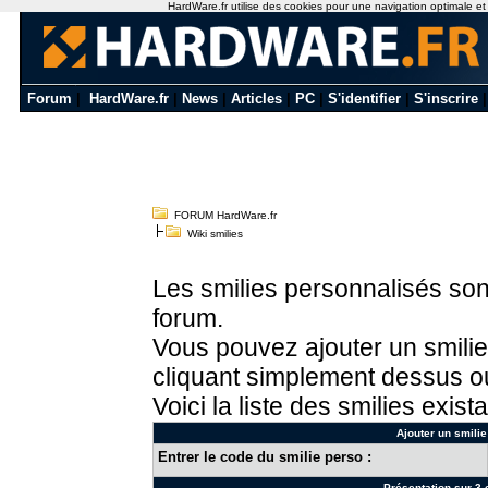
HardWare.fr utilise des cookies pour une navigation optimale et de
Forum
|
HardWare.fr
|
News
|
Articles
|
PC
|
S'identifier
|
S'inscrire
FORUM HardWare.fr
Wiki smilies
Les smilies personnalisés sont
forum.
Vous pouvez ajouter un smilie
cliquant simplement dessus ou
Voici la liste des smilies exista
Ajouter un smilie
Entrer le code du smilie perso :
Présentation sur 3