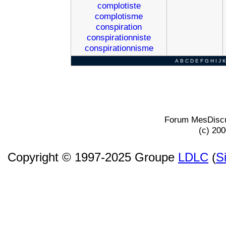
complotiste
complotisme
conspiration
conspirationniste
conspirationnisme
A
B
C
D
E
F
G
H
I
J
K
Forum MesDiscu
(c) 20
Copyright © 1997-2025 Groupe
LDLC
(
S