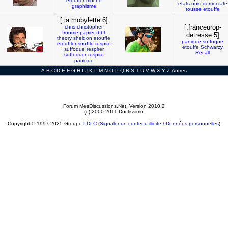
etouffer
moche
etats
unis
democrate
graphisme
tousse
etouffe
[:la mobylette:6]
[:franceurop-
chris
christopher
froome
papier
tbbt
detresse:5]
theory
sheldon
etouffe
panique
suffoque
etouffler
souffle
respire
etouffe
Schwarzy
suffoque
respirer
Recall
suffoquer
respire
panique
A
B
C
D
E
F
G
H
I
J
K
L
M
N
O
P
Q
R
S
T
U
V
W
X
Y
Z
Autres
Forum MesDiscussions.Net
, Version 2010.2
(c) 2000-2011 Doctissimo
Copyright © 1997-2025 Groupe
LDLC
(
Signaler un contenu illicite / Données personnelles
)