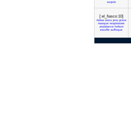
surpris
[:el_fiasco:10]
risitas
issou
jesu
jesus
masque
respiratoire
assistance
helium
etouffe
suffoque