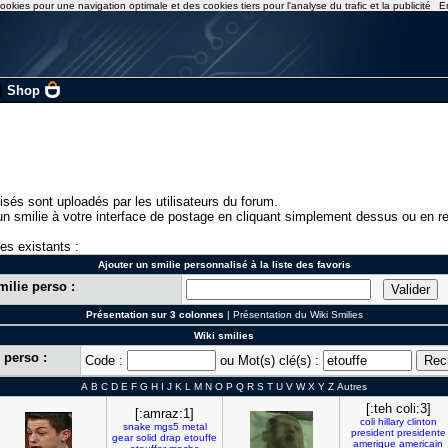
ookies pour une navigation optimale et des cookies tiers pour l'analyse du trafic et la publicité
E
|
Shop
isés sont uploadés par les utilisateurs du forum.
n smilie à votre interface de postage en cliquant simplement dessus ou en re
ies existants :
Ajouter un smilie personnalisé à la liste des favoris
milie perso :
Présentation sur 3 colonnes
|
Présentation du Wiki Smilies
Wiki smilies
 perso :
Code :
ou Mot(s) clé(s) :
A
B
C
D
E
F
G
H
I
J
K
L
M
N
O
P
Q
R
S
T
U
V
W
X
Y
Z
Autres
[:teh coli:3]
[:amraz:1]
coli
hillary
clinton
snake
mgs5
metal
president
presidente
gear
solid
drap
etouffe
amerique
americain