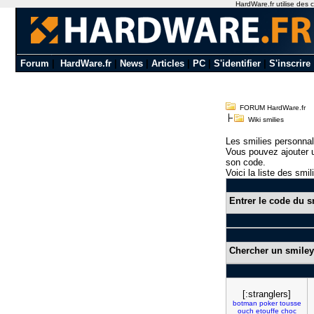
HardWare.fr utilise des c
Forum
|
HardWare.fr
|
News
|
Articles
|
PC
|
S'identifier
|
S'inscrire
FORUM HardWare.fr
Wiki smilies
Les smilies personnal
Vous pouvez ajouter u
son code.
Voici la liste des smil
Entrer le code du s
Chercher un smiley
[:stranglers]
botman
poker
tousse
ouch
etouffe
choc