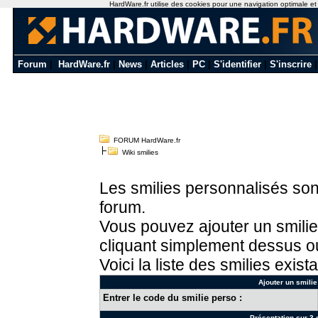
HardWare.fr utilise des cookies pour une navigation optimale et de
Forum
|
HardWare.fr
|
News
|
Articles
|
PC
|
S'identifier
|
S'inscrire
FORUM HardWare.fr
Wiki smilies
Les smilies personnalisés sont
forum.
Vous pouvez ajouter un smilie
cliquant simplement dessus ou
Voici la liste des smilies exista
Ajouter un smilie
Entrer le code du smilie perso :
Présentation sur 3