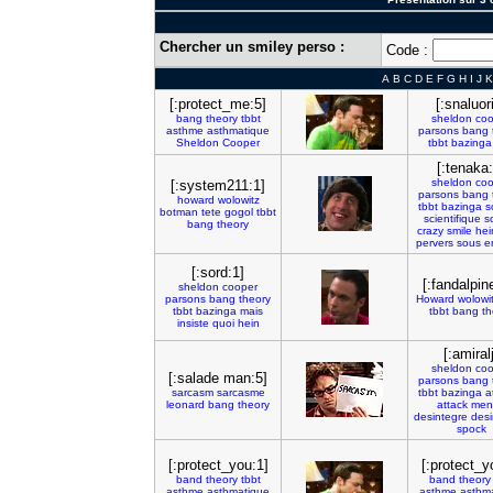
Chercher un smiley perso :
Code :
A
B
C
D
E
F
G
H
I
J
K
[:protect_me:5]
[:snaluor
bang
theory
tbbt
sheldon
coo
asthme
asthmatique
parsons
bang
Sheldon
Cooper
tbbt
bazinga
[:tenaka:
sheldon
coo
[:system211:1]
parsons
bang
howard
wolowitz
tbbt
bazinga
s
botman
tete
gogol
tbbt
scientifique
s
bang
theory
crazy
smile
hei
pervers
sous
e
[:sord:1]
[:fandalpin
sheldon
cooper
parsons
bang
theory
Howard
wolowi
tbbt
bazinga
mais
tbbt
bang
th
insiste
quoi
hein
[:amiralj
sheldon
coo
[:salade man:5]
parsons
bang
sarcasm
sarcasme
tbbt
bazinga
a
leonard
bang
theory
attack
men
desintegre
desi
spock
[:protect_you:1]
[:protect_y
band
theory
tbbt
band
theory
asthme
asthmatique
asthme
asthm