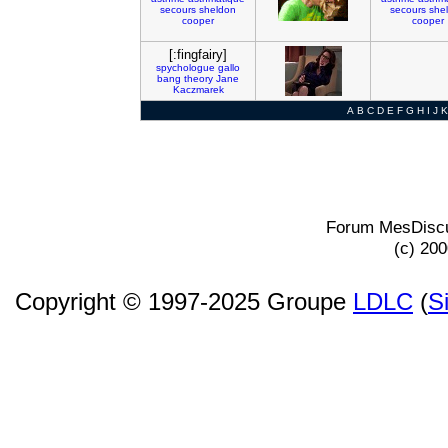
secours
sheldon
secours
she
cooper
cooper
[:fingfairy]
spychologue
gallo
bang
theory
Jane
Kaczmarek
A
B
C
D
E
F
G
H
I
J
K
Forum MesDiscu
(c) 20
Copyright © 1997-2025 Groupe
LDLC
(
S