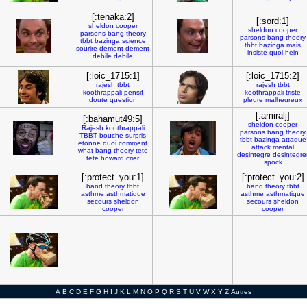
[:tenaka:2]
[:sord:1]
sheldon
cooper
sheldon
cooper
parsons
bang
theory
parsons
bang
theory
tbbt
bazinga
science
tbbt
bazinga
mais
sourire
dement
dement
insiste
quoi
hein
debile
debile
[:loic_1715:1]
[:loic_1715:2]
rajesh
tbbt
rajesh
tbbt
koothrappali
pensif
koothrappali
triste
doute
question
pleure
malheureux
[:amiralj]
[:bahamut49:5]
sheldon
cooper
Rajesh
koothrappali
parsons
bang
theory
TBBT
bouche
surpris
tbbt
bazinga
attaque
etonne
quoi
comment
attack
mental
what
bang
theory
tete
desintegre
desintegre
tete
howard
crier
spock
[:protect_you:1]
[:protect_you:2]
band
theory
tbbt
band
theory
tbbt
asthme
asthmatique
asthme
asthmatique
secours
sheldon
secours
sheldon
cooper
cooper
A
B
C
D
E
F
G
H
I
J
K
L
M
N
O
P
Q
R
S
T
U
V
W
X
Y
Z
Autres