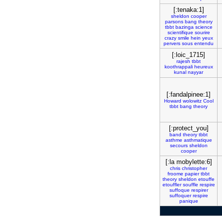
[:tenaka:1]
sheldon
cooper
parsons
bang
theory
tbbt
bazinga
science
scientifique
sourire
crazy
smile
hein
yeux
pervers
sous
entendu
[:loic_1715]
rajesh
tbbt
koothrappali
heureux
kunal
nayyar
[:fandalpinee:1]
Howard
wolowitz
Cool
tbbt
bang
theory
[:protect_you]
band
theory
tbbt
asthme
asthmatique
secours
sheldon
cooper
[:la mobylette:6]
chris
christopher
froome
papier
tbbt
theory
sheldon
etouffe
etouffler
souffle
respire
suffoque
respirer
suffoquer
respire
panique