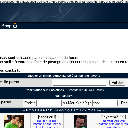
ookies pour une navigation optimale et des cookies tiers pour l'analyse du trafic et la publicité
E
|
Shop
isés sont uploadés par les utilisateurs du forum.
n smilie à votre interface de postage en cliquant simplement dessus ou en re
ies existants :
Ajouter un smilie personnalisé à la liste des favoris
milie perso :
Présentation sur 3 colonnes
|
Présentation du Wiki Smilies
Wiki smilies
 perso :
Code :
ou Mot(s) clé(s) :
A
B
C
D
E
F
G
H
I
J
K
L
M
N
O
P
Q
R
S
T
U
V
W
X
Y
Z
Autres
[:snaluori1]
[:system211:1]
sheldon
cooper
howard
wolowitz
parsons
bang
theory
botman
tete
gogol
tbb
tbbt
bazinga
vert
bang
theory