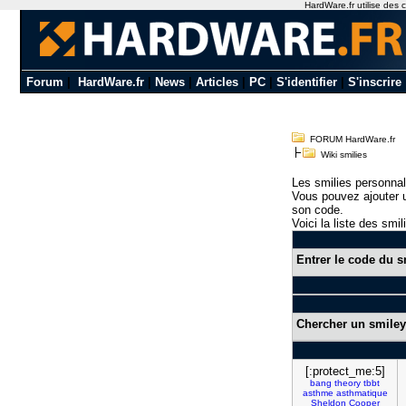
HardWare.fr utilise des c
Forum
|
HardWare.fr
|
News
|
Articles
|
PC
|
S'identifier
|
S'inscrire
FORUM HardWare.fr
Wiki smilies
Les smilies personnal
Vous pouvez ajouter u
son code.
Voici la liste des smil
Entrer le code du s
Chercher un smiley
[:protect_me:5]
bang
theory
tbbt
asthme
asthmatique
Sheldon
Cooper