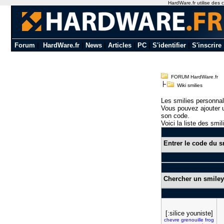
HardWare.fr utilise des c
Forum
|
HardWare.fr
|
News
|
Articles
|
PC
|
S'identifier
|
S'inscrire
FORUM HardWare.fr
Wiki smilies
Les smilies personnal
Vous pouvez ajouter u
son code.
Voici la liste des smil
Entrer le code du s
Chercher un smiley
[:silice youniste]
chevre
grenouille
frog