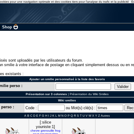
ookies pour une navigation optimale et des cookies tiers pour l'analyse du trafic et la publicité
E
|
Shop
isés sont uploadés par les utilisateurs du forum.
n smilie à votre interface de postage en cliquant simplement dessus ou en re
ies existants :
Ajouter un smilie personnalisé à la liste des favoris
milie perso :
Présentation sur 3 colonnes
|
Présentation du Wiki Smilies
Wiki smilies
 perso :
Code :
ou Mot(s) clé(s) :
A
B
C
D
E
F
G
H
I
J
K
L
M
N
O
P
Q
R
S
T
U
V
W
X
Y
Z
Autres
[:silice
youniste:1]
chevre
grenouille
frog
goat
greatest
time