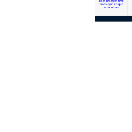
goat
greatest
time
times
epic
epique
note
notes