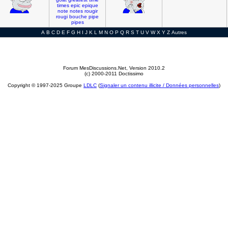
times
epic
epique
note
notes
rougir
rougi
bouche
pipe
pipes
A
B
C
D
E
F
G
H
I
J
K
L
M
N
O
P
Q
R
S
T
U
V
W
X
Y
Z
Autres
Forum MesDiscussions.Net
, Version 2010.2
(c) 2000-2011 Doctissimo
Copyright © 1997-2025 Groupe
LDLC
(
Signaler un contenu illicite / Données personnelles
)