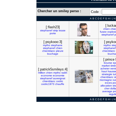
Chercher un smiley perso :
Code :
A
B
C
D
E
F
G
H
I
J
K
[:lucka
[:flash23]
chien
chie
stephanef
strip
tease
fusee
explos
porte
stephanef
p
[:psykooo:3]
[:psyko
mytho
stephane
mytho
ste
stephanef
chien
stephanef
chienblanc
pleure
chienblanc
louchage
louch
[:prince 
bourse
ep
market
timi
acheter
vent
[:patrick5smileys:4]
haut
hauss
million
chien
mytho
radin
strategie
tu
econome
economie
chienblanc
s
stephanef
auvergnat
montagne
ru
chienblanc
cedric
exces
po
cedric1973
chauffe
allocation
st
cher
dolla
average
pr
reguli
A
B
C
D
E
F
G
H
I
J
K