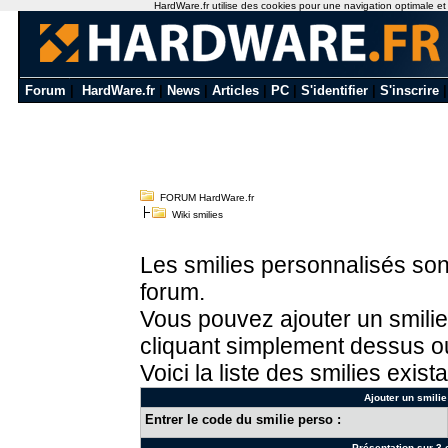
HardWare.fr utilise des cookies pour une navigation optimale et de
Forum
|
HardWare.fr
|
News
|
Articles
|
PC
|
S'identifier
|
S'inscrire
FORUM HardWare.fr
Wiki smilies
Les smilies personnalisés sont
forum.
Vous pouvez ajouter un smilie
cliquant simplement dessus ou
Voici la liste des smilies exista
Ajouter un smilie
Entrer le code du smilie perso :
Présentation sur 3