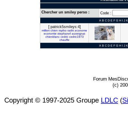
Chercher un smiley perso :
Code :
A
B
C
D
E
F
G
H
I
J
K
[:patrick5smileys:4]
million
chien
mytho
radin
econome
economie
stephanef
auvergnat
chienblanc
cedric
cedric1973
chauffe
A
B
C
D
E
F
G
H
I
J
K
Forum MesDiscu
(c) 20
Copyright © 1997-2025 Groupe
LDLC
(
S