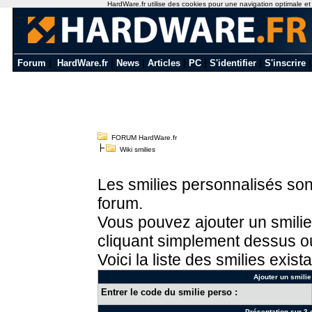
HardWare.fr utilise des cookies pour une navigation optimale et de
Forum
|
HardWare.fr
|
News
|
Articles
|
PC
|
S'identifier
|
S'inscrire
FORUM HardWare.fr
Wiki smilies
Les smilies personnalisés sont
forum.
Vous pouvez ajouter un smilie
cliquant simplement dessus ou
Voici la liste des smilies exista
Ajouter un smilie
Entrer le code du smilie perso :
Présentation sur 3