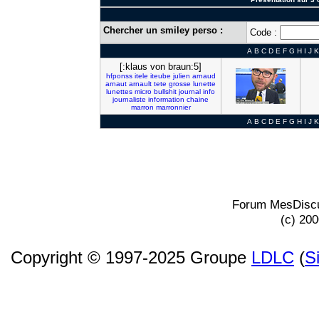
Chercher un smiley perso :
Code :
A
B
C
D
E
F
G
H
I
J
K
[:klaus von braun:5]
hfponss
itele
iteube
julien
arnaud
arnaut
arnault
tete
grosse
lunette
lunettes
micro
bullshit
journal
info
journaliste
information
chaine
marron
marronnier
A
B
C
D
E
F
G
H
I
J
K
Forum MesDiscu
(c) 20
Copyright © 1997-2025 Groupe
LDLC
(
S