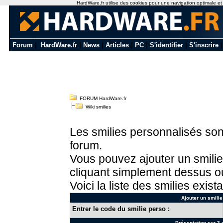
HardWare.fr utilise des cookies pour une navigation optimale et de
Forum
|
HardWare.fr
|
News
|
Articles
|
PC
|
S'identifier
|
S'inscrire
FORUM HardWare.fr
Wiki smilies
Les smilies personnalisés sont
forum.
Vous pouvez ajouter un smilie
cliquant simplement dessus ou
Voici la liste des smilies exista
Ajouter un smilie
Entrer le code du smilie perso :
Présentation sur 3