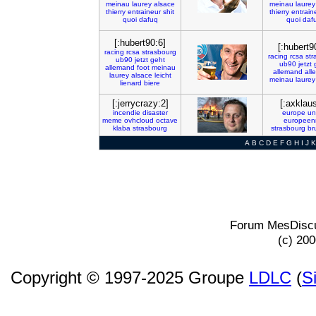
meinau
laurey
alsace
meinau
laurey
thierry
entraineur
shit
thierry
entrain
quoi
dafuq
quoi
daf
[:hubert90:6]
[:hubert9
racing
rcsa
strasbourg
racing
rcsa
str
ub90
jetzt
geht
ub90
jetzt
allemand
foot
meinau
allemand
all
laurey
alsace
leicht
meinau
laurey
lienard
biere
[:jerrycrazy:2]
[:axklaus
incendie
disaster
europe
un
meme
ovhcloud
octave
europeen
klaba
strasbourg
strasbourg
br
A
B
C
D
E
F
G
H
I
J
K
Forum MesDiscu
(c) 20
Copyright © 1997-2025 Groupe
LDLC
(
S