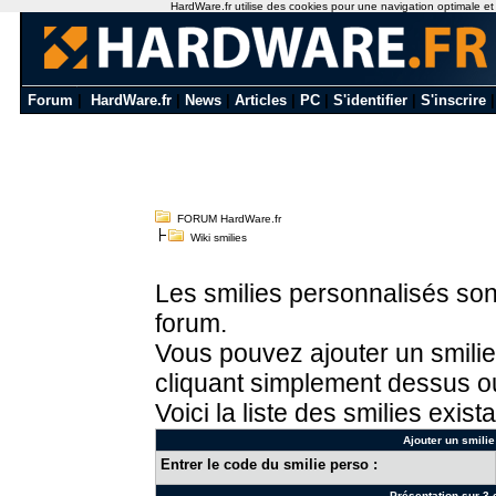
HardWare.fr utilise des cookies pour une navigation optimale et de
Forum
|
HardWare.fr
|
News
|
Articles
|
PC
|
S'identifier
|
S'inscrire
FORUM HardWare.fr
Wiki smilies
Les smilies personnalisés sont
forum.
Vous pouvez ajouter un smilie
cliquant simplement dessus ou
Voici la liste des smilies exista
Ajouter un smilie
Entrer le code du smilie perso :
Présentation sur 3