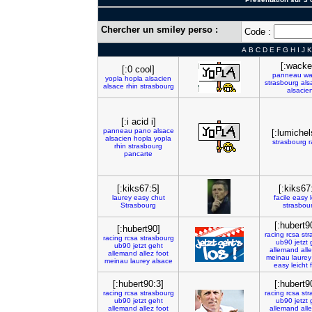
Chercher un smiley perso :
Code :
A
B
C
D
E
F
G
H
I
J
K
[:wacke
[:0 cool]
panneau
wa
yopla
hopla
alsacien
strasbourg
als
alsace
rhin
strasbourg
alsacie
[:i acid i]
panneau
pano
alsace
[:lumichel
alsacien
hopla
yopla
strasbourg
r
rhin
strasbourg
pancarte
[:kiks67:5]
[:kiks67
laurey
easy
chut
facile
easy
Strasbourg
strasbou
[:hubert9
[:hubert90]
racing
rcsa
str
racing
rcsa
strasbourg
ub90
jetzt
ub90
jetzt
geht
allemand
all
allemand
allez
foot
meinau
laurey
meinau
laurey
alsace
easy
leicht
[:hubert90:3]
[:hubert9
racing
rcsa
strasbourg
racing
rcsa
str
ub90
jetzt
geht
ub90
jetzt
allemand
allez
foot
allemand
all