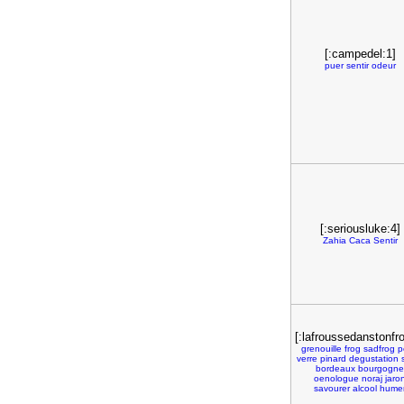
[:campedel:1]
puer
sentir
odeur
[:seriousluke:4]
Zahia
Caca
Sentir
[:lafroussedanstonfro
grenouille
frog
sadfrog
p
verre
pinard
degustation
bordeaux
bourgogne
oenologue
noraj
jaro
savourer
alcool
hume