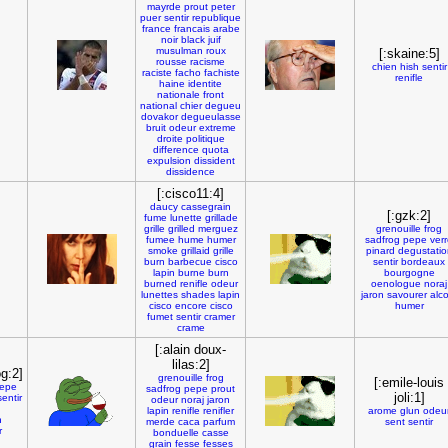
mayrde
prout
peter
puer
sentir
republique
france
francais
arabe
noir
black
juif
musulman
roux
[:skaine:5]
rousse
racisme
chien
hish
sentir
raciste
facho
fachiste
renifle
haine
identite
nationale
front
national
chier
degueu
dovakor
degueulasse
bruit
odeur
extreme
droite
politique
difference
quota
expulsion
dissident
dissidence
[:cisco11:4]
daucy
cassegrain
[:gzk:2]
fume
lunette
grillade
grille
grilled
merguez
grenouille
frog
fumee
hume
humer
sadfrog
pepe
ver
smoke
grillaid
grille
pinard
degustatio
burn
barbecue
cisco
sentir
bordeaux
lapin
burne
burn
bourgogne
burned
renifle
odeur
oenologue
noraj
lunettes
shades
lapin
jaron
savourer
alco
cisco
encore
cisco
humer
fumet
sentir
cramer
crame
[:alain doux-
lilas:2]
g:2]
grenouille
frog
[:emile-louis
epe
sadfrog
pepe
prout
joli:1]
sentir
odeur
noraj
jaron
lapin
renifle
renifler
arome
glun
odeu
n
merde
caca
parfum
sent
sentir
r
bonduelle
casse
grain
fesse
fesses