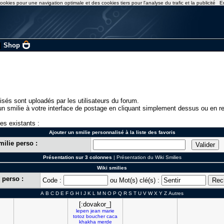
ookies pour une navigation optimale et des cookies tiers pour l'analyse du trafic et la publicité
E
|
Shop
isés sont uploadés par les utilisateurs du forum.
n smilie à votre interface de postage en cliquant simplement dessus ou en re
ies existants :
Ajouter un smilie personnalisé à la liste des favoris
milie perso :
Présentation sur 3 colonnes
|
Présentation du Wiki Smilies
Wiki smilies
 perso :
Code :
ou Mot(s) clé(s) :
A
B
C
D
E
F
G
H
I
J
K
L
M
N
O
P
Q
R
S
T
U
V
W
X
Y
Z
Autres
[:dovakor_]
lepen
jean
marie
totoz
boucher
caca
khakha
merde