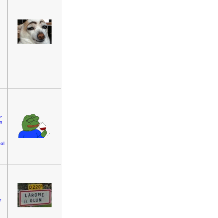
re
n
ol
r