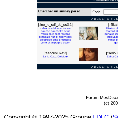
Chercher un smiley perso :
Code :
A
B
C
D
E
F
G
H
I
J
K
[:leo_le_sdf_de_ss3:1]
[:4lkal
zahia
zaia
blonde
femme
4lkaline
r
douche
douchette
seins
football
ab
vamp
catin
foot
football
punaise
im
scandale
franck
ribery
sexy
incroyab
prostituee
pute
prostipute
franck
p
verre
champagne
escort
gen
[:seriousluke:3]
[:seriou
Zahia
Caca
Delicieux
Zahia
Ca
A
B
C
D
E
F
G
H
I
J
K
Forum MesDiscu
(c) 20
Copyright © 1997-2025 Groupe
LDLC
(
S