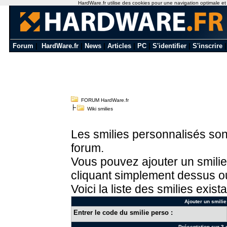
HardWare.fr utilise des cookies pour une navigation optimale et de
Forum
|
HardWare.fr
|
News
|
Articles
|
PC
|
S'identifier
|
S'inscrire
FORUM HardWare.fr
Wiki smilies
Les smilies personnalisés sont
forum.
Vous pouvez ajouter un smilie
cliquant simplement dessus ou
Voici la liste des smilies exista
Ajouter un smilie
Entrer le code du smilie perso :
Présentation sur 3