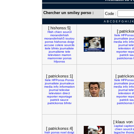
Chercher un smiley perso :
Code :
A
B
C
D
E
F
G
H
I
J
K
[:hishonss:5]
[:patricko
Hish
chien
sourcil
morandinhish
Itele
HFPonss
morandinhish5
toutou
journaliste
jou
ponss
hishonss
doigt
media
info
inf
accuse
colere
sourcils
journal
tele
itele
bfmtv
journaliste
television
d
journalisme
tele
reporter
repo
television
marron
patrick
sa
marronnier
ponss
patrickonss
hfponss
[:patrickonss:1]
[:patrickon
Itele
HFPonss
Ponss
Itele
HFPonss
journaliste
journaleux
journaliste
jou
media
info
information
media
info
inf
journal
televise
journal
tele
television
direct
television
d
reporter
reportage
reporter
repo
patrick
sauce
patrick
sa
patrickonss
bfmtv
patrickonss
[:klaus von 
capital
capito
[:patrickonss:4]
chien
sourcil
s
hish
ponss
noel
doigt
lagache
thom