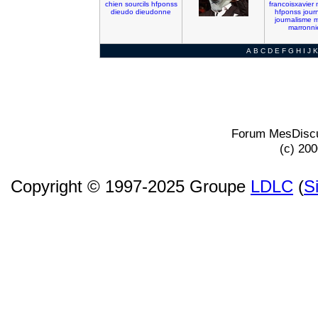
chien
sourcils
hfponss
francoisxavier
dieudo
dieudonne
hfponss
jour
journalisme
m
marronni
A
B
C
D
E
F
G
H
I
J
K
Forum MesDiscu
(c) 20
Copyright © 1997-2025 Groupe
LDLC
(
S