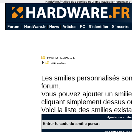
HardWare.fr utilise des cookies pour une navigation optimale et de
Forum
|
HardWare.fr
|
News
|
Articles
|
PC
|
S'identifier
|
S'inscrire
FORUM HardWare.fr
Wiki smilies
Les smilies personnalisés sont
forum.
Vous pouvez ajouter un smilie
cliquant simplement dessus ou
Voici la liste des smilies exista
Ajouter un smilie
Entrer le code du smilie perso :
Présentation sur 3