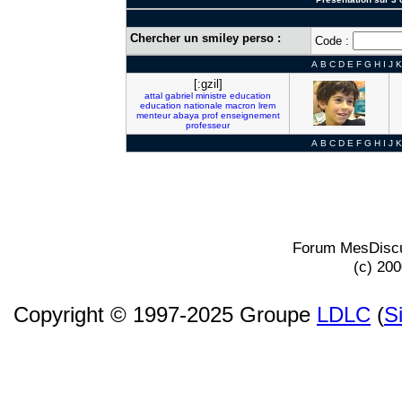
Chercher un smiley perso :
Code :
A
B
C
D
E
F
G
H
I
J
K
[:gzil]
attal
gabriel
ministre
education
education
nationale
macron
lrem
menteur
abaya
prof
enseignement
professeur
A
B
C
D
E
F
G
H
I
J
K
Forum MesDiscu
(c) 20
Copyright © 1997-2025 Groupe
LDLC
(
S