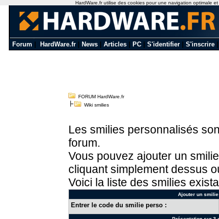
HardWare.fr utilise des cookies pour une navigation optimale et de
Forum
|
HardWare.fr
|
News
|
Articles
|
PC
|
S'identifier
|
S'inscrire
FORUM HardWare.fr
Wiki smilies
Les smilies personnalisés sont
forum.
Vous pouvez ajouter un smilie
cliquant simplement dessus ou
Voici la liste des smilies exista
Ajouter un smilie
Entrer le code du smilie perso :
Présentation sur 3