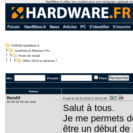
HardWare.fr utilise des cookies pour une navigation optimale et de
Forum
|
HardWare.fr
|
News
|
Articles
|
PC
|
S'identifier
|
S'inscrire
FORUM HardWare.fr
Systèmes & Réseaux Pro
Poste de travail
Office 2019 et windows 7
Mot :
Pseudo :
Filtrer
Auteur
Bens64
Posté le 04-11-2020 à 19:41:09
hé hé hé hé me voila
Salut à tous.
Je me permets de
être un début de