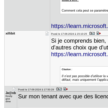
xillibit a écrit :
Comment cela peut se paramétre
https://learn.microsoft
xillibit
Posté le 17-06-2024 à 15:10:25
Si je comprends bien, 
d'autres choix que d'uti
https://learn.microsoft.c
Citation :
Il n’est pas possible d’utiliser 
défaut, mais uniquement l’applica
Posté le 17-06-2024 à 17:50:29
Je@nb
Sur mon tenant avec que des licen
Kindly
give
dime