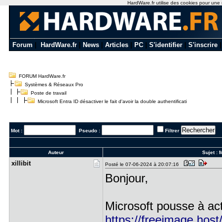
HardWare.fr utilise des cookies pour une n
Forum
|
HardWare.fr
|
News
|
Articles
|
PC
|
S'identifier
|
S'inscrire
FORUM HardWare.fr
Systèmes & Réseaux Pro
Poste de travail
Microsoft Entra ID désactiver le fait d'avoir la double authentificati
Mot :
Pseudo :
Filtrer
Auteur
Sujet :
M
xillibit
Posté le 07-06-2024 à 20:07:16
Bonjour,
Microsoft pousse à acti
https://freeimage.hos