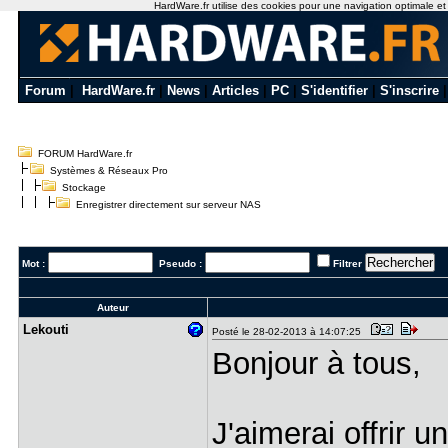
HardWare.fr utilise des cookies pour une navigation optimale et de
Forum
|
HardWare.fr
|
News
|
Articles
|
PC
|
S'identifier
|
S'inscrire
FORUM HardWare.fr
Systèmes & Réseaux Pro
Stockage
Enregistrer directement sur serveur NAS
Mot :
Pseudo :
Filtrer
Auteur
Lekouti
Posté le 28-02-2013 à 14:07:25
Bonjour à tous,
J'aimerai offrir