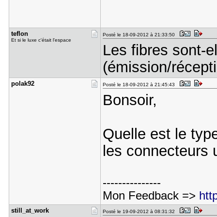
teflon
Posté le 18-09-2012 à 21:33:50
Et si le luxe c'était l'espace
Les fibres sont-
(émission/récepti
polak92
Posté le 18-09-2012 à 21:45:43
Bonsoir,
Quelle est le typ
les connecteurs u
---------------
Mon Feedback =>
htt
still_at_w​ork
Posté le 19-09-2012 à 08:31:32