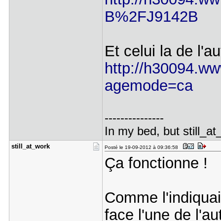
B%2FJ9142B
Et celui la de l'au
http://h30094.ww
agemode=ca
---------------
In my bed, but still_at
still_at_w​ork
Posté le 19-09-2012 à 09:36:58
Ça fonctionne !
Comme l'indiquait
face l'une de l'au