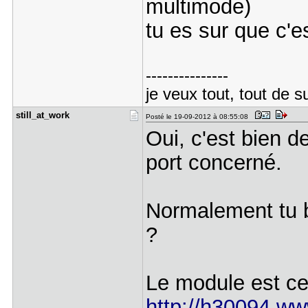
multimode)
tu es sur que c'
---------------
je veux tout, tout de su
still_at_w​ork
Posté le 19-09-2012 à 08:55:08
Oui, c'est bien d
port concerné.
Normalement tu b
?
Le module est cel
http://h30094.ww