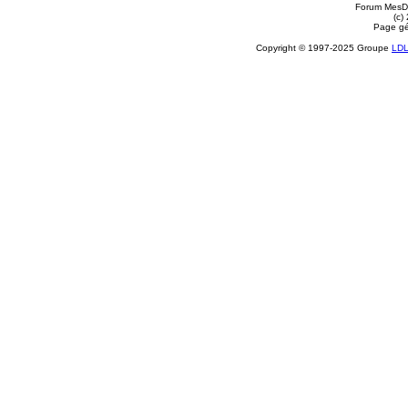
Forum MesDi
(c)
Page gé
Copyright © 1997-2025 Groupe
LD