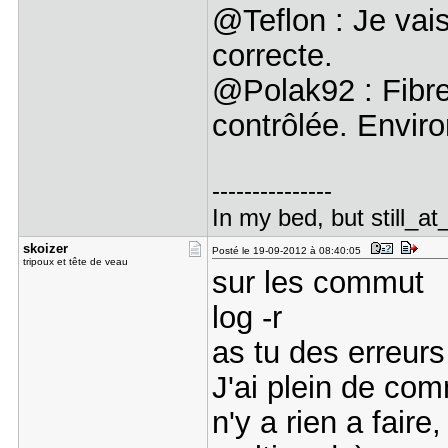
@Teflon : Je vais
correcte.
@Polak92 : Fibr
contrôlée. Envir
---------------
In my bed, but still_at
skoizer
Posté le 19-09-2012 à 08:40:05
tripoux et tête de veau
sur les commut
log -r
as tu des erreurs
J'ai plein de com
n'y a rien a faire