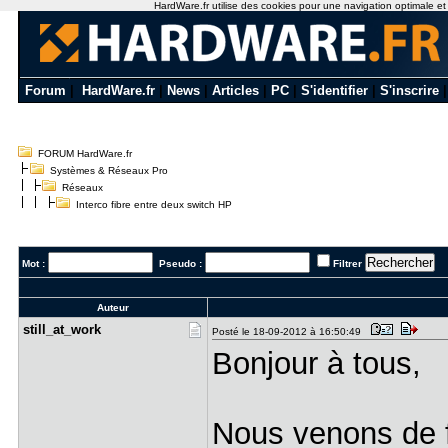
HardWare.fr utilise des cookies pour une navigation optimale et de
Forum
|
HardWare.fr
|
News
|
Articles
|
PC
|
S'identifier
|
S'inscrire
FORUM HardWare.fr
Systèmes & Réseaux Pro
Réseaux
Interco fibre entre deux switch HP
Mot :
Pseudo :
Filtrer
Auteur
still_at_w​ork
Posté le 18-09-2012 à 16:50:49
Bonjour à tous,
Nous venons de f