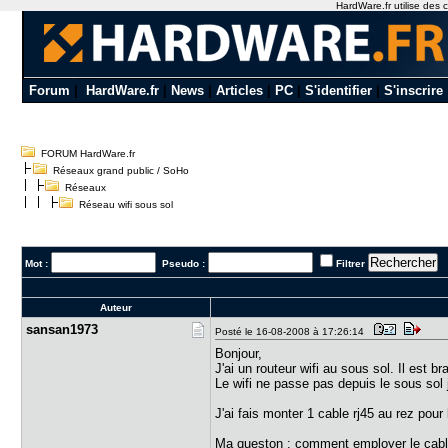
HardWare.fr utilise des c
Forum
|
HardWare.fr
|
News
|
Articles
|
PC
|
S'identifier
|
S'inscrire
FORUM HardWare.fr
Réseaux grand public / SoHo
Réseaux
Réseau wifi sous sol
Mot :
Pseudo :
Filtrer
Auteur
sansan1973
Posté le 16-08-2008 à 17:26:14
Bonjour,
J'ai un routeur wifi au sous sol. Il est 
Le wifi ne passe pas depuis le sous sol 
J'ai fais monter 1 cable rj45 au rez pour
Ma queston : comment employer le cable