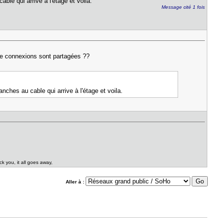
ble qui arrive à l'étage et voila.
Message cité 1 fois
s de connexions sont partagées ??
ches au cable qui arrive à l'étage et voila.
ck you, it all goes away,
Aller à :