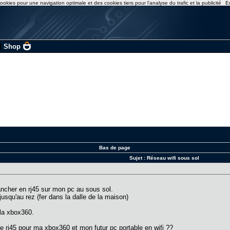
ookies pour une navigation optimale et des cookies tiers pour l'analyse du trafic et la publicité
E
|
Shop
Bas de page
Sujet :
Réseau wifi sous sol
brancher en rj45 sur mon pc au sous sol.
jusqu'au rez (fer dans la dalle de la maison)
 la xbox360.
 rj45 pour ma xbox360 et mon futur pc portable en wifi ??