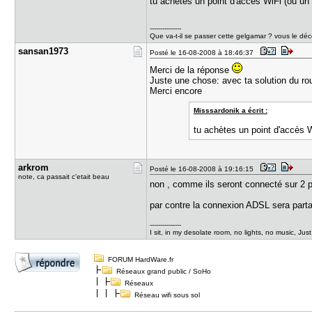
tu achètes un point d'accès WiFi (ou un 
---------------
Que va-t-il se passer cette gelgamar ? vous le dé
sansan1973
Posté le 16-08-2008 à 18:46:37
Merci de la réponse
Juste une chose: avec ta solution du rou
Merci encore
Misssardonik a écrit :
tu achètes un point d'accès W
arkrom
Posté le 16-08-2008 à 19:16:15
note, ca passait c'etait beau
non , comme ils seront connecté sur 2 po
par contre la connexion ADSL sera part
---------------
I sit, in my desolate room, no lights, no music, Jus
FORUM HardWare.fr
Réseaux grand public / SoHo
Réseaux
Réseau wifi sous sol