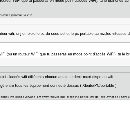
routeur WiFi que tu passeras en mode point d'accès WiFi), tu le branches au ca
couvrirez janamont à 20h
teur wifi, si j emploie le pc du sous sol et le pc portable au rez,les vitesse
iFi (ou un routeur WiFi que tu passeras en mode point d'accès WiFi), tu le bran
int d'accès wifi différents chacun aurais le debit maxi dispo en wifi
agé entre tous les équipement connecté dessus ( Xboite/PC/portable )
t anger, I've killed everyone, I'm away forever, but I'm feeling better,How do I feel,What do I say,Fu