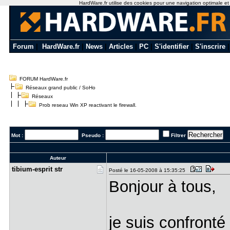
HardWare.fr utilise des cookies pour une navigation optimale et de
Forum
|
HardWare.fr
|
News
|
Articles
|
PC
|
S'identifier
|
S'inscrire
FORUM HardWare.fr
Réseaux grand public / SoHo
Réseaux
Prob reseau Win XP reactivant le firewall.
Mot :
Pseudo :
Filtrer
Auteur
tibium-esp​rit str
Posté le 16-05-2008 à 15:35:25
Bonjour à tous,
je suis confront