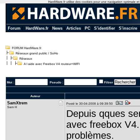
HardWare.fr utilise des cookies pour une navigation optimale et de
Forum
|
HardWare.fr
|
News
|
Articles
|
PC
|
S'identifier
|
S'inscrire
FORUM HardWare.fr
Réseaux grand public / SoHo
Réseaux
A l aide avec Freebox V4 routeur+WIFI
Mot :
Pseudo :
Filtrer
Auteur
SamXtrem
Posté le 30-04-2008 à 09:39:50
Sam H
Depuis qques sem
avec freebox V4.
problèmes.