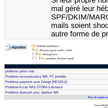
Si leur propre no
mal géré leur hé
SPF/DKIM/MARC/w
mails soient sho
autre forme de p
FORUM HardWare.fr
Réseaux grand public / SoHo
Hébergement
problème récéption gmail
probleme yahoo mail
Problème reconnaissance Wifi, PC portable.
Problème paiement avoir Orange [RESOLU]
Problème Acces NAS STORA à distance
Problème bluetooth avec répéteur Wifi
Plus de sujets re
Forum MesDi
(c)