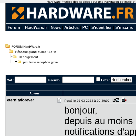
HardWare.fr utilise des cookies pour une navigation optimale et de
Forum
|
HardWare.fr
|
News
|
Articles
|
PC
|
S'identifier
|
S'inscrire
FORUM HardWare.fr
Réseaux grand public / SoHo
Hébergement
problème récéption gmail
Mot :
Pseudo :
Filtrer
Auteur
eternityfo​rever
Posté le 05-03-2024 à 09:40:02
bonjour,
depuis au moins 3
notifications d'