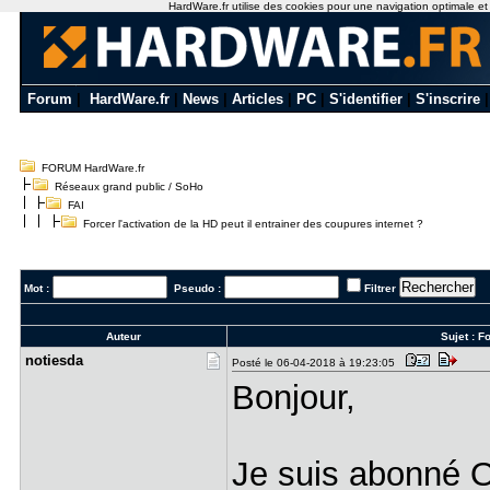
HardWare.fr utilise des cookies pour une navigation optimale et de
Forum
|
HardWare.fr
|
News
|
Articles
|
PC
|
S'identifier
|
S'inscrire
FORUM HardWare.fr
Réseaux grand public / SoHo
FAI
Forcer l'activation de la HD peut il entrainer des coupures internet ?
Mot :
Pseudo :
Filtrer
Auteur
Sujet :
Fo
notiesda
Posté le 06-04-2018 à 19:23:05
Bonjour,
Je suis abonné O