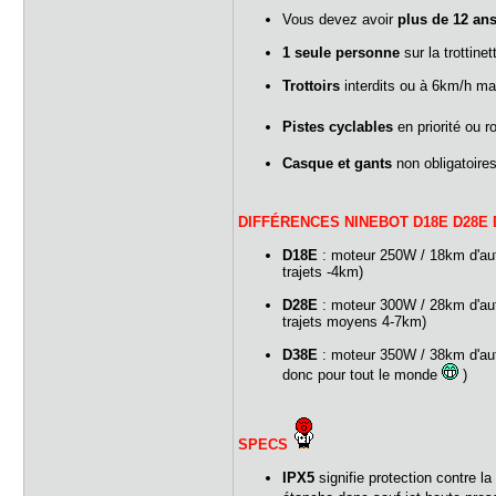
Vous devez avoir
plus de 12 an
1 seule personne
sur la trottinet
Trottoirs
interdits ou à 6km/h ma
Pistes cyclables
en priorité ou r
Casque et gants
non obligatoire
DIFFÉRENCES NINEBOT D18E D28E 
D18E
: moteur 250W / 18km d'auto
trajets -4km)
D28E
: moteur 300W / 28km d'auto
trajets moyens 4-7km)
D38E
: moteur 350W / 38km d'auto
donc pour tout le monde
)
SPECS
IPX5
signifie protection contre 