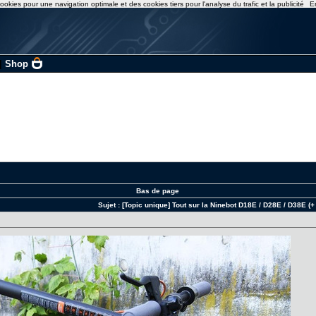
ookies pour une navigation optimale et des cookies tiers pour l'analyse du trafic et la publicité
E
|
Shop
Bas de page
Sujet :
[Topic unique] Tout sur la Ninebot D18E / D28E / D38E (+