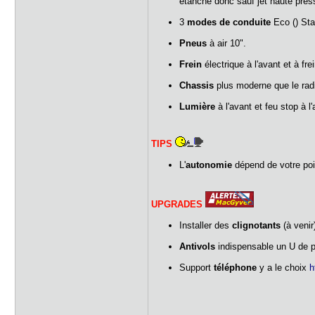
étanche donc sauf jet haute pre
3
modes de conduite
Eco () Sta
Pneus
à air 10".
Frein
électrique à l'avant et à frei
Chassis
plus moderne que le rad
Lumière
à l'avant et feu stop à l'a
TIPS
L'
autonomie
dépend de votre poi
UPGRADES
Installer des
clignotants
(à venir
Antivols
indispensable un U de 
Support
téléphone
y a le choix
h