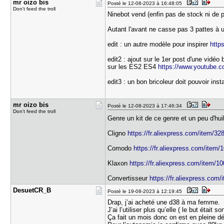
mr oizo bi​s
Posté le 12-08-2023 à 16:48:05
Don't feed the troll
Ninebot vend (enfin pas de stock ni de pr
Autant l'avant ne casse pas 3 pattes à u
edit : un autre modèle pour inspirer
http
edit2 : ajout sur le 1er post d'une vidé
sur les ES2 ES4
https://www.youtube
edit3 : un bon bricoleur doit pouvoir ins
mr oizo bi​s
Posté le 12-08-2023 à 17:46:34
Don't feed the troll
Genre un kit de ce genre et un peu d'h
Cligno
https://fr.aliexpress.com/item/32
Comodo
https://fr.aliexpress.com/item
Klaxon
https://fr.aliexpress.com/item/1
Convertisseur
https://fr.aliexpress.com
DesuetCR_B
Posté le 19-08-2023 à 12:19:45
Drap, j’ai acheté une d38 à ma femme.
J’ai l’utiliser plus qu’elle ( le but était s
Ça fait un mois donc on est en pleine d