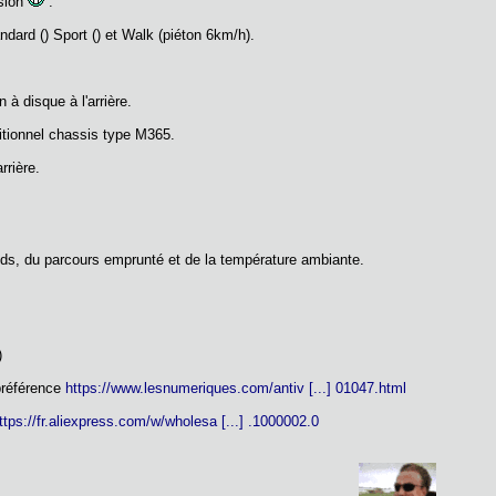
ssion
.
ndard () Sport () et Walk (piéton 6km/h).
n à disque à l'arrière.
itionnel chassis type M365.
rrière.
ds, du parcours emprunté et de la température ambiante.
)
préférence
https://www.lesnumeriques.com/antiv [...] 01047.html
ttps://fr.aliexpress.com/w/wholesa [...] .1000002.0