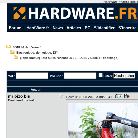
HardWare.fr utilise des c
Forum
|
HardWare.fr
|
News
|
Articles
|
PC
|
S'identifier
|
S'inscrire
FORUM HardWare.fr
Electronique, domotique, DIY
[Topic unique] Tout sur la Ninebot D18E / D28E / D38E (+ débridage)
Mot :
Pseudo :
Filtrer
Auteur
mr oizo bi​s
Posté le 08-08-2023 à 08:28:41
Don't feed the troll