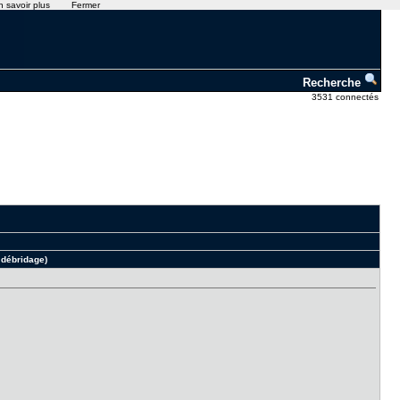
n savoir plus
Fermer
Recherche
3531 connectés
 débridage)