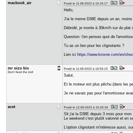
macbook_ai​r
Posté le 11-08-2023 à 16:16:17
Hello,
J'ai le meme D38E depuis un an, moin
Débridé, je monte à 30km/h sur du plat s
Question: t'en penses quoi de l'amorti
Tu as un lien pour les clignotants ?
Lien ici
https://www.kroxne.com/en/shock
mr oizo bi​s
Posté le 11-08-2023 à 16:55:15
Don't feed the troll
Salut,
Et le moteur est plus pêchu (dans les p
Je ne savais pas pour l'amortisseur ava
acet
Posté le 12-08-2023 à 10:26:34
Slt j'ai la D38E depuis 3 mois pour mon f
Le weekend c'est plutôt valonné et en se
L'option clignotant m'intéresse aussi, 