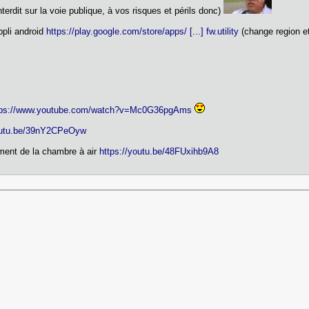
interdit sur la voie publique, à vos risques et périls donc)
ppli android
https://play.google.com/store/apps/ [...] fw.utility
(change region e
tps://www.youtube.com/watch?v=Mc0G36pgAms
youtu.be/39nY2CPeOyw
ment de la chambre à air
https://youtu.be/48FUxihb9A8