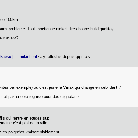
s de 100km.
ans probleme. Tout fonctionne nickel. Très bonne build qualitay.
sseur avant?
abso [...] milar.html
? J'y réfléchis depuis qq mois
entes par exemple) ou c'est juste la Vmax qui change en débridant ?
nt et pas encore regardé pour des clignotants.
ils qui rentre en etudes sup.
maine c'est plat de la ville
sur les poignées vraisemblablement