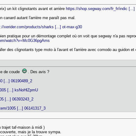
ix) un kit clignotants avant et arrière
https://shop.segway.com/fr_fr/indic [...]
n canard autant l'arrière me paraît pas mal.
s://xerider.com/products/sharks [...] ot-max-g30
o bien pratique pour un démontage complet où on voit que segway n'a pas reprod
.com/watch?v=Mc0G36pgAms
taller des clignotants type moto à l'avant et l'arrière avec comodo au guidon e
uile de coude
. Des avis ?
80 [...] 06190489_2
/1005 [...] ksNoHlZpmU
005 [...] 06393243_2
/item/1005 [...] 06141317_3
on trajet taf-maison à midi )
écouverte, mais je la trouve sympa.