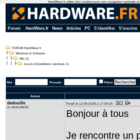
HardWare.fr utilise des cookies pour une navigation optimale et de
Forum
|
HardWare.fr
|
News
|
Articles
|
PC
|
S'identifier
|
S'inscrire
FORUM HardWare.fr
Windows & Software
Win 11
soucis d'installation windows 11
Mot :
Pseudo :
Filtrer
Auteur
dedouille
Posté le 12-06-2026 à 17:06:25
ex dedouille29
Bonjour à tous
Je rencontre un 