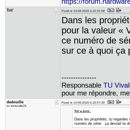
https://forum.hardware.
Trit'
Posté le 14-06-2026 à 20:31:58
Dans les propriét
pour la valeur « 
ce numéro de séri
sur ce à quoi ça
---------------
Responsable
TU Vival
pour me répondre, me
dedouille
Posté le 14-06-2026 à 20:57:26
ex dedouille29
Trit' a écrit :
Dans les propriétés, tu regardes 
numéro de série : ça devrait te d