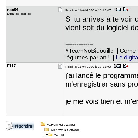
nex84
Posté le 11-04-2020 à 18:13:47
Dura lex, sed lex
Si tu arrives à te voir
vient soit du logiciel 
---------------
#TeamNoBidouille
||
Come t
légumes par an !
||
Le digita
F117
Posté le 11-04-2020 à 18:23:03
j'ai lancé le programm
m'enregistrer sans pr
je me vois bien et m'e
FORUM HardWare.fr
Windows & Software
Win 10