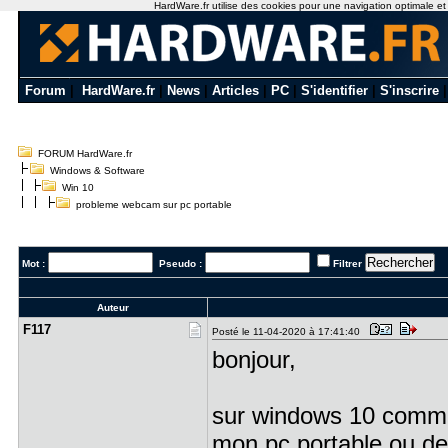
HardWare.fr utilise des cookies pour une navigation optimale et de
Forum
|
HardWare.fr
|
News
|
Articles
|
PC
|
S'identifier
|
S'inscrire
FORUM HardWare.fr
Windows & Software
Win 10
probleme webcam sur pc portable
Mot :
Pseudo :
Filtrer
Auteur
F117
Posté le 11-04-2020 à 17:41:40
bonjour,
sur windows 10 comme
mon pc portable ou de 