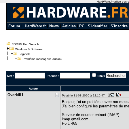
HardWare.fr utilise des c
Forum
|
HardWare.fr
|
News
|
Articles
|
PC
|
S'identifier
|
S'inscrire
FORUM HardWare.fr
Windows & Software
Logiciels
Problème messagerie outlook
Mot :
Pseudo :
Filtrer
Auteur
Overkill1
Posté le 31-03-2020 à 22:10:47
Bonjour, j'ai un problème avec ma mess
J'ai bien configuré les paramètres de m
Serveur de courrier entrant (IMAP)
imap.gmail.com
Port: 465