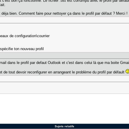
" et c'est bon ça fonctionne. Le fichier .ost est corrumpu avec le profil par defau
fait.
t déja bien. Comment faire pour nettoyer ça dans le profil par défaut ? Merci !
aux de configuration\courrier
u spécifie ton nouveau profil
 mail dans le profil par defaut Outlook et c'est dans celui là que ma boite Gma
t de tout devoir reconfigurer en arrangeant le problème du profil par défault
Sujets relatifs