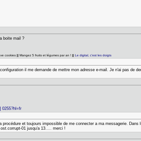
a boite mail ?
ave cookies
||
Mangez 5 fruits et légumes par an !
||
Le digital, c'est les doigts
la configuration il me demande de mettre mon adresse e-mail. Je n'ai pas de
] 0255?hl=fr
vi la procédure et toujours impossible de me connecter a ma messagerie. Dans le
st.corrupt-01 jusqu'a 13..... merci !