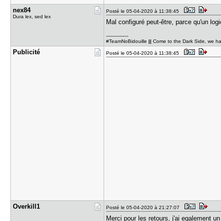
nex84
Posté le 05-04-2020 à 11:38:45
Dura lex, sed lex
Mal configuré peut-être, parce qu'un log
---------------
#TeamNoBidouille
||
Come to the Dark Side, we h
Publicité
Posté le 05-04-2020 à 11:38:45
Overkill1
Posté le 05-04-2020 à 21:27:07
Merci pour les retours, j'ai egalement u