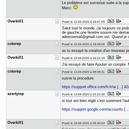
Le problème est survenue suite a la s
Merci
Overkill1
Posté le 12-04-2020 à 19:47:05
Salut tout le monde, j'ai toujours ce pro
de gauche,une fenetre souvre me demanda
adressemail@gmail.com.ost. Quand je cliq
cotorep
Posté le 12-04-2020 à 19:48:26
as tu essayé la creation d'un nouveau pr
Overkill1
Posté le 13-04-2020 à 04:21:19
J'ai essayé de faire Ajouter un compte.
cotorep
Posté le 13-04-2020 à 08:06:31
suivre la procedure
https://support.office.com/fr-fr/ar [...] 
azertyiop
Posté le 13-04-2020 à 10:23:36
si tout est bien réglé c'est surement l'a
https://support.google.com/accounts [...
Overkill1
Posté le 14-04-2020 à 08:40:24