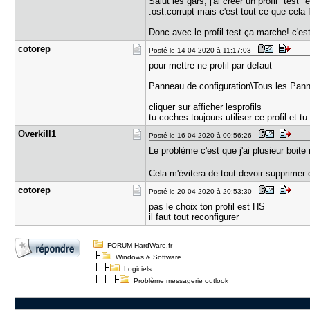
Salut les gars, j'ai creer un profil "test
.ost.corrupt mais c'est tout ce que cela 
Donc avec le profil test ça marche! c'es
cotorep
Posté le 14-04-2020 à 11:17:03
pour mettre ne profil par defaut
Panneau de configuration\Tous les Panne
cliquer sur afficher lesprofils
tu coches toujours utiliser ce profil et t
Overkill1
Posté le 16-04-2020 à 00:56:26
Le problème c'est que j'ai plusieur boite
Cela m'évitera de tout devoir supprimer e
cotorep
Posté le 20-04-2020 à 20:53:30
pas le choix ton profil est HS
il faut tout reconfigurer
FORUM HardWare.fr
Windows & Software
Logiciels
Problème messagerie outlook