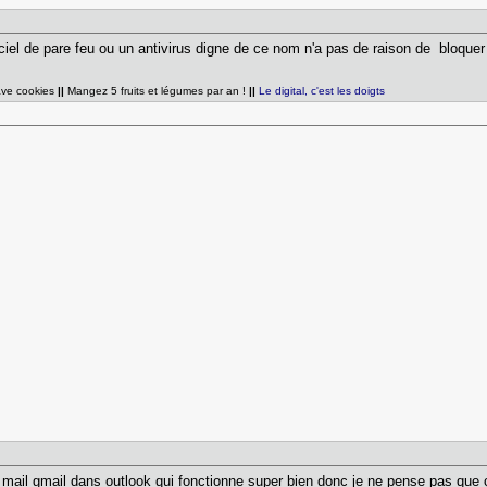
iciel de pare feu ou un antivirus digne de ce nom n'a pas de raison de bloquer
ave cookies
||
Mangez 5 fruits et légumes par an !
||
Le digital, c'est les doigts
n mail gmail dans outlook qui fonctionne super bien donc je ne pense pas que ç