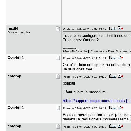
nex84
Posté le 01-04-2020 à 09:49:22
Dura lex, sed lex
Tu as bien configuré les identifiants de t
Tu es chez Orange ?
---------------
#TeamNoBidouille
||
Come to the Dark Side, we h
Overkill1
Posté le 01-04-2020 à 17:31:12
Oui c'est bien configurer, au début de 
Je suis chez free
cotorep
Posté le 01-04-2020 à 18:50:20
bonjour
il faut suivre la procedure
https://support.google.com/accounts [...
Overkill1
Posté le 04-04-2020 à 20:10:12
Bonjour, merci pour ton retour, j'ai sui
dedans j'ai des fichiers monadressemail.o
cotorep
Posté le 05-04-2020 à 09:35:37