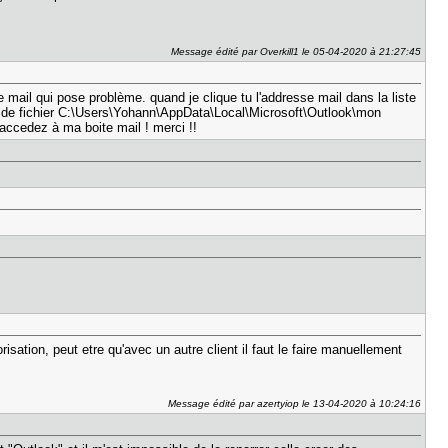
Message édité par Overkill1 le 05-04-2020 à 21:27:45
e mail qui pose problème. quand je clique tu l'addresse mail dans la liste
n de fichier C:\Users\Yohann\AppData\Local\Microsoft\Outlook\mon
'accedez à ma boite mail ! merci !!
sation, peut etre qu'avec un autre client il faut le faire manuellement
Message édité par azertyiop le 13-04-2020 à 10:24:16