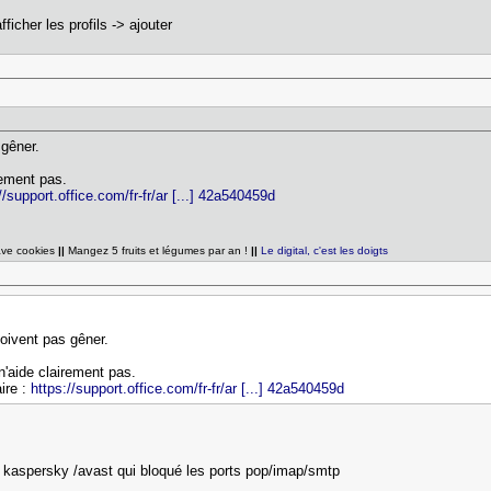
ficher les profils -> ajouter
 gêner.
rement pas.
//support.office.com/fr-fr/ar [...] 42a540459d
ave cookies
||
Mangez 5 fruits et légumes par an !
||
Le digital, c'est les doigts
doivent pas gêner.
n'aide clairement pas.
aire :
https://support.office.com/fr-fr/ar [...] 42a540459d
x kaspersky /avast qui bloqué les ports pop/imap/smtp