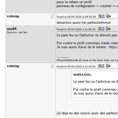
peux tu refaire un profil
panneau de configuration -> courrier -> af
cotorep
Posté le 05-04-2020 à 09:35:56
desactive aussi ton parfeu/antivirus
nex84
Posté le 05-04-2020 à 11:08:15
Dura lex, sed lex
Le pare feu ou l'antivirus ne doivent pas
Par contre le profil corrompu n'aide clai
Je suis aussi d'avis de le refaire :
https:
---------------
#TeamNoBidouille
||
Come to the Dark Side, we h
cotorep
Posté le 05-04-2020 à 11:23:04
nex84 a écrit :
Le pare feu ou l'antivirus ne 
Par contre le profil corrompu 
Je suis aussi d'avis de le ref
j'ai deja eu des soucis avec des parfeu