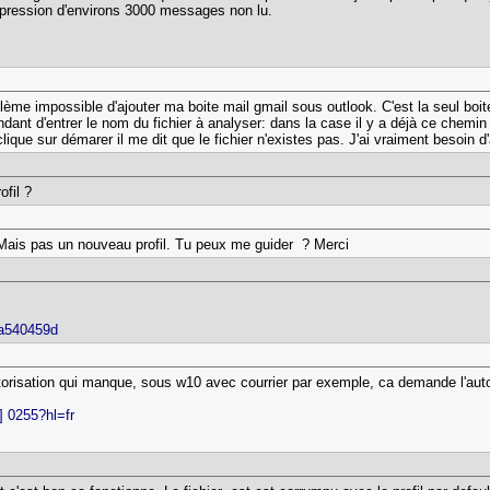
uppression d'environs 3000 messages non lu.
blème impossible d'ajouter ma boite mail gmail sous outlook. C'est la seul boit
nt d'entrer le nom du fichier à analyser: dans la case il y a déjà ce chemi
ue sur démarer il me dit que le fichier n'existes pas. J'ai vraiment besoin d
ofil ?
 Mais pas un nouveau profil. Tu peux me guider ? Merci
42a540459d
utorisation qui manque, sous w10 avec courrier par exemple, ca demande l'autori
] 0255?hl=fr