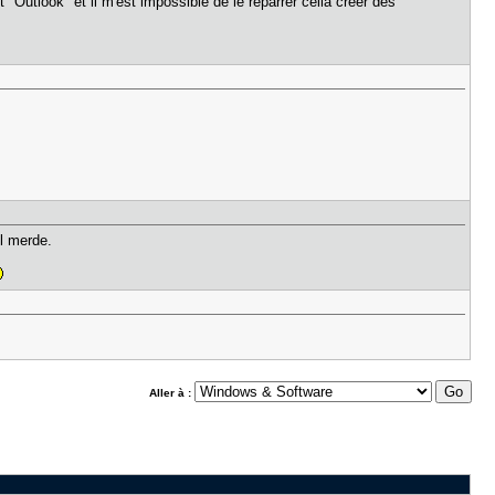
lt "Outlook" et il m'est impossible de le reparrer cella creer des
il merde.
Aller à :