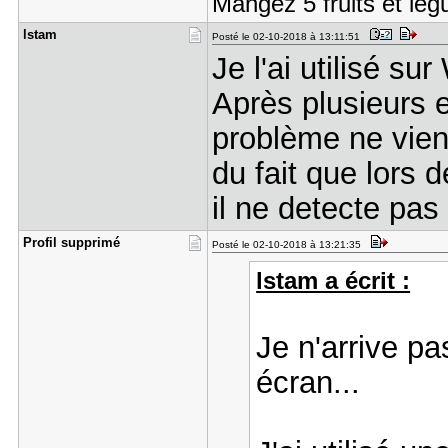
Mangez 5 fruits et lé
lstam
Posté le 02-10-2018 à 13:11:51
Je l'ai utilisé s
Après plusieurs e
problème ne vient
du fait que lors 
il ne detecte pas
Profil sup​primé
Posté le 02-10-2018 à 13:21:35
lstam a écrit :
Je n'arrive p
écran...