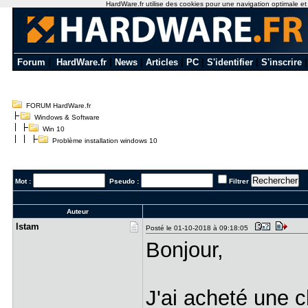
HardWare.fr utilise des cookies pour une navigation optimale et de
Forum
|
HardWare.fr
|
News
|
Articles
|
PC
|
S'identifier
|
S'inscrire
FORUM HardWare.fr
Windows & Software
Win 10
Problème installation windows 10
Mot :
Pseudo :
Filtrer
Auteur
lstam
Posté le 01-10-2018 à 09:18:05
Bonjour,
J'ai acheté une