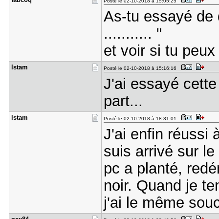
Posté le 02-10-2018 à 15:05:25
As-tu essayé de 
........... "
et voir si tu peux
lstam
Posté le 02-10-2018 à 15:16:16
J'ai essayé cette 
part...
lstam
Posté le 02-10-2018 à 18:31:01
J'ai enfin réussi
suis arrivé sur l
pc a planté, red
noir. Quand je t
j'ai le même souc