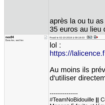
après la ou tu as 
35 euros au lieu d
nex84
Posté le 02-10-2018 à 09:18:03
Dura lex, sed lex
lol :
https://lalicence
Au moins ils prév
d'utiliser directe
---------------
#TeamNoBidouille
||
C