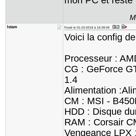
mon PC et reste b
M
lstam
Posté le 01-10-2018 à 16:39:06
Voici la config d
Processeur : AM
CG : GeForce G
1.4
Alimentation :Al
CM : MSI - B4
HDD : Disque dur
RAM : Corsair
Vengeance LPX 