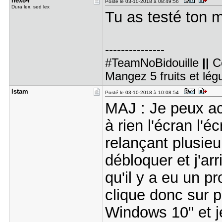
nex84
Posté le 03-10-2018 à 08:49:56
Dura lex, sed lex
Tu as testé ton m
---------------
#TeamNoBidouille
||
C
Mangez 5 fruits et lé
lstam
Posté le 03-10-2018 à 10:08:54
MAJ : Je peux ac
à rien l'écran l'é
relançant plusieur
débloquer et j'ar
qu'il y a eu un 
clique donc sur 
Windows 10" et je