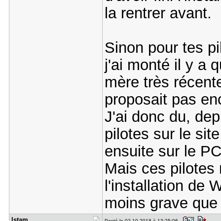
la rentrer avant.
Sinon pour tes p
j'ai monté il y 
mère très récent
proposait pas enc
J'ai donc du, dep
pilotes sur le sit
ensuite sur le PC
Mais ces pilote
l'installation de
moins grave que 
lstam
Posté le 02-10-2018 à 13:25:06