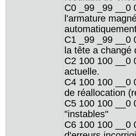
C0 _99 _99 __0 
l'armature magné
automatiquement 
C1 _99 _99 __0 
la tête a changé 
C2 100 100 __0 
actuelle.
C4 100 100 __0 
de réallocation (
C5 100 100 __0 
"instables"
C6 100 100 __0 
d'erreurs incorrig