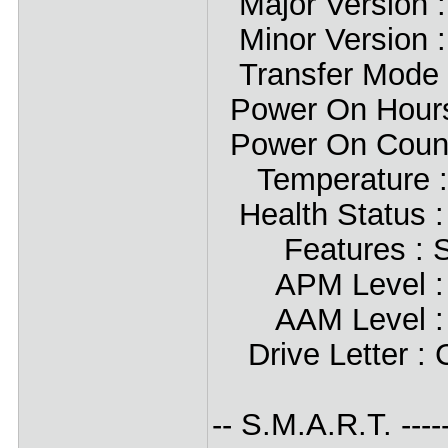
Major Version 
Minor Version : 
Transfer Mode 
Power On Hours
Power On Count
Temperature : 
Health Status :
Features : S.M
APM Level : 0
AAM Level : -
Drive Letter : 
-- S.M.A.R.T. --------