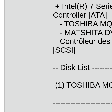
+ Intel(R) 7 Ser
Controller [ATA]
- TOSHIBA MQ
- MATSHITA D
- Contrôleur des
[SCSI]
-- Disk List ---------
-----
(1) TOSHIBA MQ0
-----------------------
--