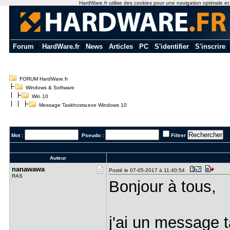
HardWare.fr utilise des cookies pour une navigation optimale et de
Forum
|
HardWare.fr
|
News
|
Articles
|
PC
|
S'identifier
|
S'inscrire
FORUM HardWare.fr
Windows & Software
Win 10
Message Taskhostw.exe Windows 10
Mot :
Pseudo :
Filtrer
Auteur
nanawawa
Posté le 07-05-2017 à 11:40:54
RAS
Bonjour à tous,
j'ai un message t