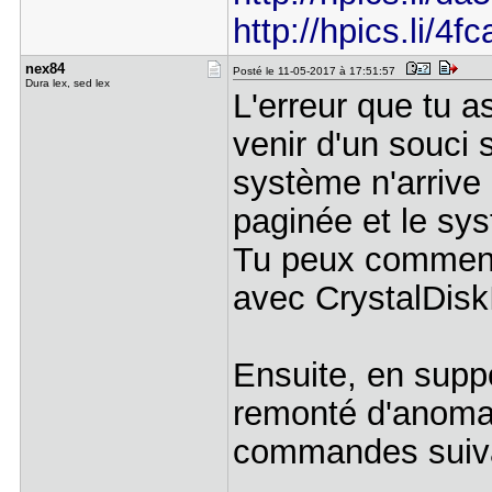
http://hpics.li/4f
nex84
Posté le 11-05-2017 à 17:51:57
Dura lex, sed lex
L'erreur que tu a
venir d'un souci s
système n'arrive 
paginée et le sy
Tu peux commence
avec CrystalDisk
Ensuite, en supp
remonté d'anomali
commandes suiva