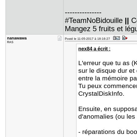
---------------
#TeamNoBidouille
||
C
Mangez 5 fruits et lé
nanawawa
Posté le 11-05-2017 à 18:16:27
RAS
nex84 a écrit :
L'erreur que tu as (
sur le disque dur et 
entre la mémoire pa
Tu peux commencer p
CrystalDiskInfo.
Ensuite, en suppos
d'anomalies (ou les
- réparations du boo