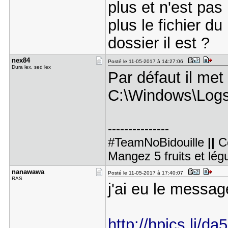
plus et n'est pas
plus le fichier du
dossier il est ?
nex84
Posté le 11-05-2017 à 14:27:06
Dura lex, sed lex
Par défaut il met l
C:\Windows\Log
---------------
#TeamNoBidouille
||
C
Mangez 5 fruits et lé
nanawawa
Posté le 11-05-2017 à 17:40:07
RAS
j'ai eu le messag
http://hpics.li/da