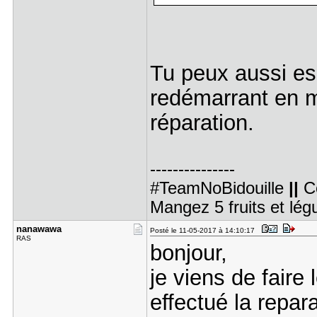
Tu peux aussi es
redémarrant en m
réparation.
---------------
#TeamNoBidouille
||
C
Mangez 5 fruits et lé
nanawawa
Posté le 11-05-2017 à 14:10:17
RAS
bonjour,
je viens de faire
effectué la repar