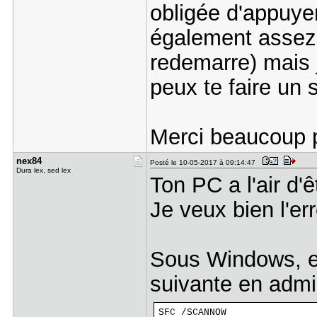
obligée d'appuyer 
également assez 
redemarre) mais je
peux te faire un 
Merci beaucoup p
nex84
Posté le 10-05-2017 à 09:14:47
Dura lex, sed lex
Ton PC a l'air d'ê
Je veux bien l'e
Sous Windows, e
suivante en adm
SFC /SCANNOW