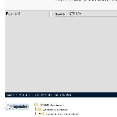
Publicité
Posté le
Page :
1
2
3
4
5
..
261
262
263
264
265
266
FORUM HardWare.fr
Windows & Software
utilisateurs VS modérateurs