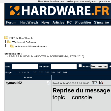
HardWare.fr utilise des cookies pour une navigation optimale et de
Forum
|
HardWare.fr
|
News
|
Articles
|
PC
|
S'identifier
|
S'inscrire
FORUM HardWare.fr
Windows & Software
utilisateurs VS modérateurs
Sujet(s) à lire :
-
REGLES DU FORUM WINDOWS & SOFTWARE (Màj 27/09/2016)
Al
Mot :
Pseudo :
Filtrer
Page :
1
2
3
4
5
..
261
262
263
264
265
266
Auteur
symaski62
Posté le 24-05-2026 à 16:48:05
Reprise du message 
topic console